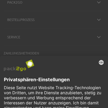
PACK2GO
BESTELLPROZESS
SERVICE
ZAHLUNGSMETHODEN
VERSANDARTEN