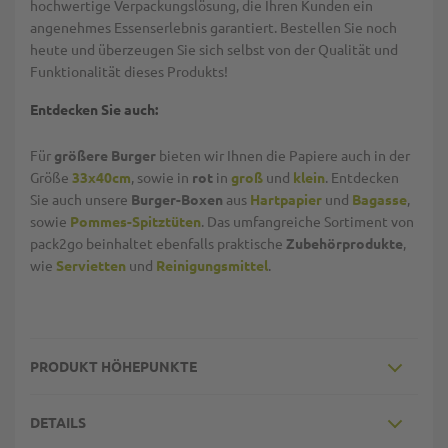
hochwertige Verpackungslösung, die Ihren Kunden ein
angenehmes Essenserlebnis garantiert. Bestellen Sie noch
heute und überzeugen Sie sich selbst von der Qualität und
Funktionalität dieses Produkts!
Entdecken Sie auch:
Für
größere Burger
bieten wir Ihnen die Papiere auch in der
Größe
33x40cm
, sowie in
rot
in
groß
und
klein
. Entdecken
Sie auch unsere
Burger-Boxen
aus
Hartpapier
und
Bagasse
,
sowie
Pommes-Spitztüten
. Das umfangreiche Sortiment von
pack2go beinhaltet ebenfalls praktische
Zubehörprodukte
,
wie
Servietten
und
Reinigungsmittel
.
PRODUKT HÖHEPUNKTE
DETAILS