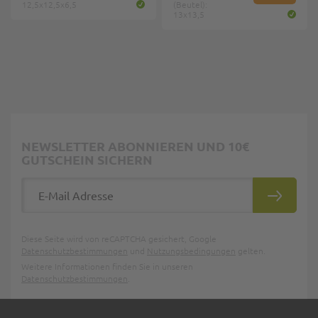
12,5x12,5x6,5
(Beutel):
13x13,5
NEWSLETTER ABONNIEREN UND 10€
GUTSCHEIN SICHERN
E-Mail Adresse
ABONNIE
Diese Seite wird von reCAPTCHA gesichert, Google
Datenschutzbestimmungen
und
Nutzungsbedingungen
gelten.
Weitere Informationen finden Sie in unseren
Datenschutzbestimmungen
.