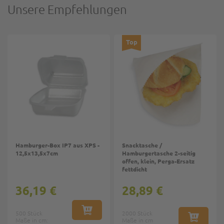
Unsere Empfehlungen
Top
Hamburger-Box IP7 aus XPS -
Snacktasche /
12,5x13,5x7cm
Hamburgertasche 2-seitig
offen, klein, Perga-Ersatz
fettdicht
36,19 €
28,89 €
500 Stück
IN DEN WARENKORB
2000 Stück
Maße in cm:
Maße in cm
IN DEN W