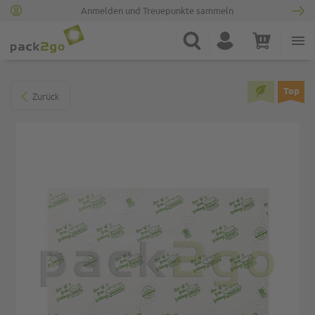
Anmelden und Treuepunkte sammeln
Zur Startseite
Suche
Konto
Warenkorb
Minicart
Zum Ende der Bildgalerie springen
Top
Zurück