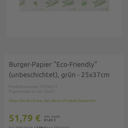
Zum Anfang der Bildgalerie springen
Burger-Papier "Eco-Friendly"
(unbeschichtet), grün - 25x37cm
Produktnummer
P2G6837
Papiermaße in cm
25x37
Seien Sie der Erste, der dieses Produkt bewertet
51,79 €
61,63 €
Für 2000 Stück
/
pro 100 Stück
2,59 €