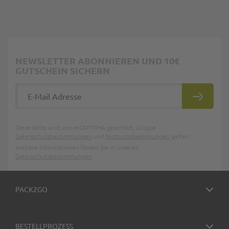
NEWSLETTER ABONNIEREN UND 10€
GUTSCHEIN SICHERN
E-Mail Adresse
ABONNIE
Diese Seite wird von reCAPTCHA gesichert, Google
Datenschutzbestimmungen
und
Nutzungsbedingungen
gelten.
Weitere Informationen finden Sie in unseren
Datenschutzbestimmungen
.
PACK2GO
BESTELLPROZESS