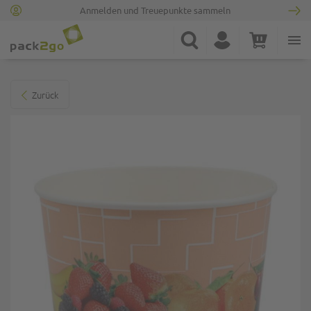
Anmelden und Treuepunkte sammeln
Zur Startseite
Suche
Konto
Warenkorb
Minicart
Zum Ende der Bildgalerie springen
Zurück