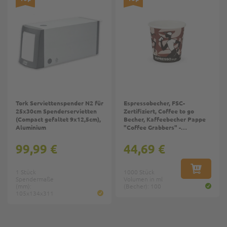
Tork Serviettenspender N2 für
Espressobecher, FSC-
25x30cm Spenderservietten
Zertifiziert, Coffee to go
(Compact gefaltet 9x12,5cm),
Becher, Kaffeebecher Pappe
Aluminium
"Coffee Grabbers" -
4oz/100ml
99,99 €
44,69 €
1 Stück
1000 Stück
IN DEN W
Spendermaße
Volumen in ml
(mm):
(Becher): 100
105x134x311