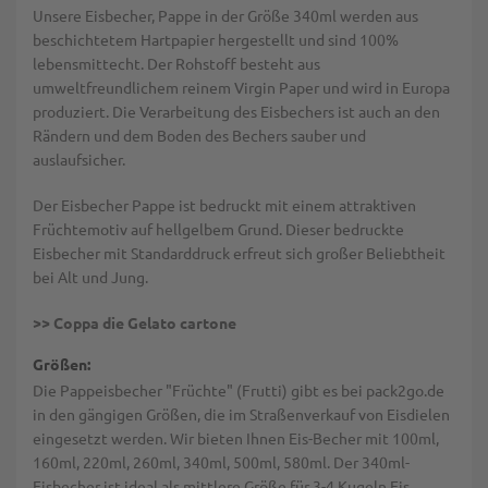
Unsere Eisbecher, Pappe in der Größe 340ml werden aus
beschichtetem Hartpapier hergestellt und sind 100%
lebensmittecht. Der Rohstoff besteht aus
umweltfreundlichem reinem Virgin Paper und wird in Europa
produziert. Die Verarbeitung des Eisbechers ist auch an den
Rändern und dem Boden des Bechers sauber und
auslaufsicher.
Der Eisbecher Pappe ist bedruckt mit einem attraktiven
Früchtemotiv auf hellgelbem Grund. Dieser bedruckte
Eisbecher mit Standarddruck erfreut sich großer Beliebtheit
bei Alt und Jung.
>> Coppa die Gelato cartone
Größen:
Die Pappeisbecher "Früchte" (Frutti) gibt es bei pack2go.de
in den gängigen Größen, die im Straßenverkauf von Eisdielen
eingesetzt werden. Wir bieten Ihnen Eis-Becher mit 100ml,
160ml, 220ml, 260ml, 340ml, 500ml, 580ml. Der 340ml-
Eisbecher ist ideal als mittlere Größe für 3-4 Kugeln Eis.