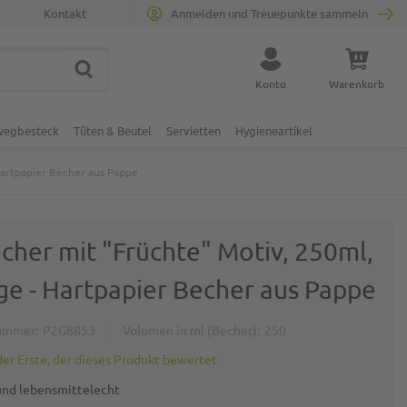
Kontakt
Anmelden und Treuepunkte sammeln
SUCHE
Suche schließen
Konto
Warenkorb
Minicart
nwegbesteck
Tüten & Beutel
Servietten
Hygieneartikel
Hartpapier Becher aus Pappe
cher mit "Früchte" Motiv, 250ml,
ge - Hartpapier Becher aus Pappe
ummer
P2G8853
Volumen in ml (Becher)
250
der Erste, der dieses Produkt bewertet
 und lebensmittelecht