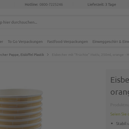
Hotline:
0800-7225246
Lieferzeit: 3 Tage
er
To Go Verpackungen
Fastfood-Verpackungen
Einweggeschirr & Ei
echer Pappe, Eislöffel Plastik
Eisbecher mit "Früchte" Motiv, 250ml, orange - 
Eisbe
oran
Produktn
Seien Sie 
Stabil