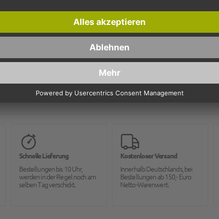
Eisbecher
80
Hartpapier
Schnelle Lieferung
Kostenloser Versand
Bestellungen bis 10 Uhr,
Innerhalb Deutschlands, bei
werden in der Regel noch am
Bestellungen ab 150,- Euro
selben Tag verschickt.
Netto-Warenwert.