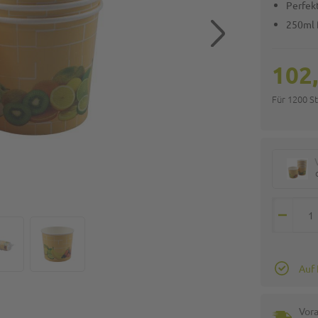
Perfek
250ml 
102
Für 1200 S
Auf
Vora