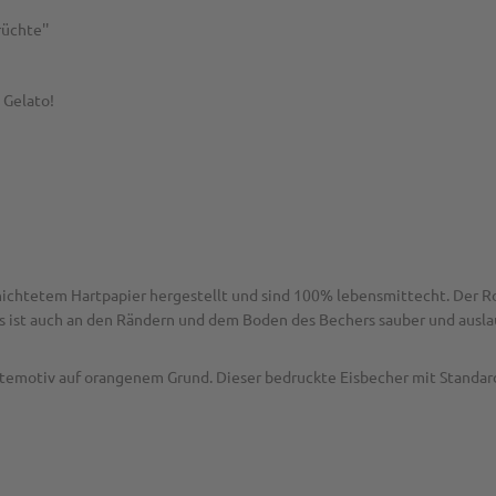
üchte''
 Gelato!
hichtetem Hartpapier hergestellt und sind 100% lebensmittecht. Der R
rs ist auch an den Rändern und dem Boden des Bechers sauber und auslau
temotiv auf orangenem Grund. Dieser bedruckte Eisbecher mit Standardd