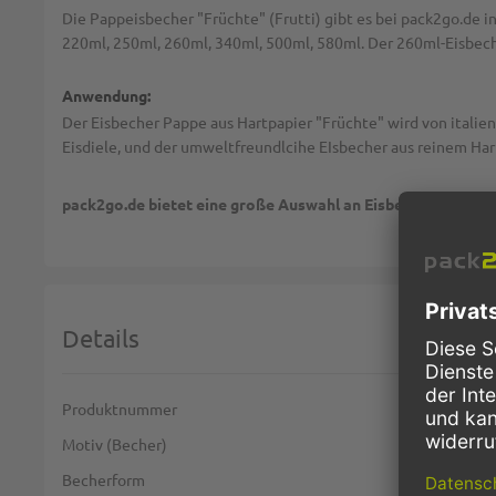
Die Pappeisbecher "Früchte" (Frutti) gibt es bei pack2go.de 
220ml, 250ml, 260ml, 340ml, 500ml, 580ml. Der 260ml-Eisbecher 
Anwendung:
Der Eisbecher Pappe aus Hartpapier "Früchte" wird von italien
Eisdiele, und der umweltfreundlcihe EIsbecher aus reinem Hart
pack2go.de bietet eine große Auswahl an Eisbechern für den
Details
Weitere Informationen
Produktnummer
Motiv (Becher)
Becherform