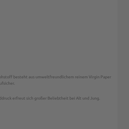
ohstoff besteht aus umweltfreundlichem reinem Virgin Paper
fsicher.
ruck erfreut sich großer Beliebtheit bei Alt und Jung.