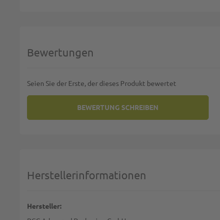
Bewertungen
Seien Sie der Erste, der dieses Produkt bewertet
BEWERTUNG SCHREIBEN
SIE BEWERTEN:
EISBECHER MIT "FRÜCHTE" MOT
Deine Bewertung:
1 star
2 stars
3 stars
4 stars
5 stars
Machen Sie Ihre Bewertung
Herstellerinformationen
Name:
Hersteller: