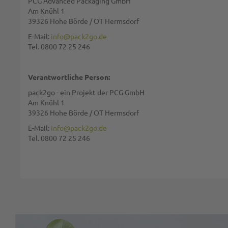
PCG Advanced Packaging GmbH
Zusammenfassung:
Am Knühl 1
39326 Hohe Börde / OT Hermsdorf
E-Mail:
info@pack2go.de
Tel. 0800 72 25 246
Bewertung:
Verantwortliche Person:
pack2go - ein Projekt der PCG GmbH
Am Knühl 1
39326 Hohe Börde / OT Hermsdorf
Diese Seite wird von reCAPTCHA gesichert, Google
Datenschutzbestim
E-Mail:
info@pack2go.de
Tel. 0800 72 25 246
BEWERTUNG ABSCHICKEN