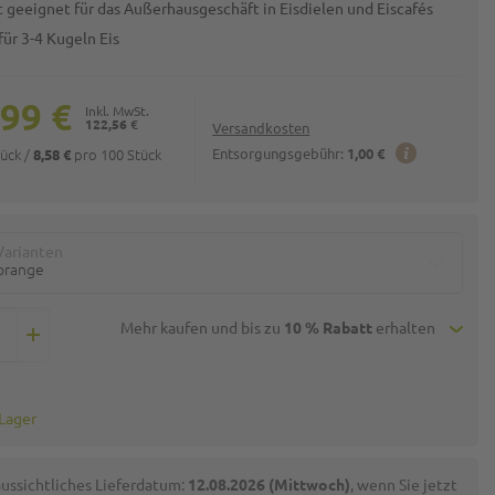
t geeignet für das Außerhausgeschäft in Eisdielen und Eiscafés
für 3-4 Kugeln Eis
,99 €
122,56 €
Versandkosten
tück
/
pro 100 Stück
Entsorgungsgebühr:
1,00 €
8,58 €
Varianten
orange
Mehr kaufen und bis zu
10 % Rabatt
erhalten
 Lager
ussichtliches Lieferdatum:
12.08.2026 (Mittwoch)
, wenn Sie jetzt