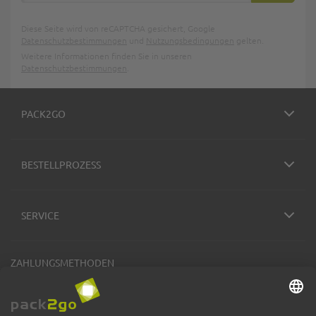
Diese Seite wird von reCAPTCHA gesichert, Google
Datenschutzbestimmungen
und
Nutzungsbedingungen
gelten.
Weitere Informationen finden Sie in unseren
Datenschutzbestimmungen
.
PACK2GO
BESTELLPROZESS
SERVICE
ZAHLUNGSMETHODEN