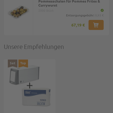
Pommesschalen für Pommes Frites &
Currywurst
2000 Stück
Entsorgungsgebühr:
0,93 €
67,19 €
Unsere Empfehlungen
Set
Top