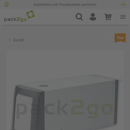
Anmelden und Treuepunkte sammeln
Zur Startseite
Suche
Konto
Warenkorb
Minicart
Zum Ende der Bildgalerie springen
Top
Zurück