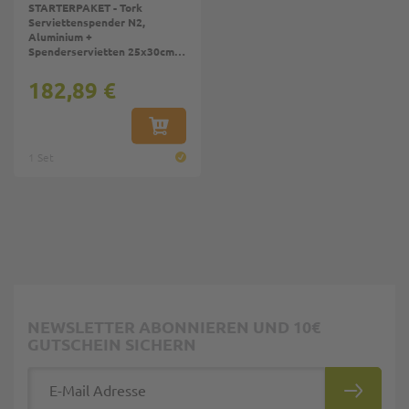
STARTERPAKET - Tork
Serviettenspender N2,
Aluminium +
Spenderservietten 25x30cm,
gefaltet 9x12,5cm 1-lagig
182,89 €
IN DEN WARENKORB
1 Set
NEWSLETTER ABONNIEREN UND 10€
GUTSCHEIN SICHERN
E-Mail Adresse
ABONNIE