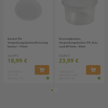
Deckel für
Dressingbecher,
Verpackungsbecher/Dressing
Verpackungsbecher PP, klar,
becher - 74mm
rund Ø74mm - 80ml
26,49 €
28,89 €
18,99 €
23,99 €
1000 Stück
IN DEN WARENKORB
1000 Stück
IN DEN W
Ø in mm
Volumen in ml
(Deckel): 74
(Becher): 80