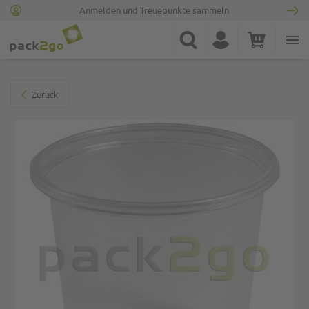
Anmelden und Treuepunkte sammeln
Zur Startseite
Suche
Konto
Warenkorb
Minicart
Zum Ende der Bildgalerie springen
Zurück