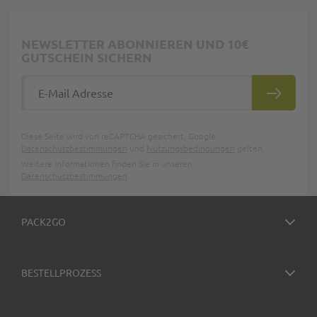
NEWSLETTER ABONNIEREN UND 10€
GUTSCHEIN SICHERN
E-Mail Adresse
ABONNIE
Diese Seite wird von reCAPTCHA gesichert, Google
Datenschutzbestimmungen
und
Nutzungsbedingungen
gelten.
Weitere Informationen finden Sie in unseren
Datenschutzbestimmungen
.
PACK2GO
BESTELLPROZESS