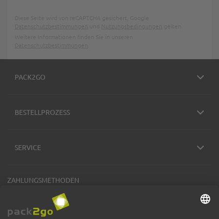
Diese Seite wird von reCAPTCHA gesichert, Google
Datenschutzbestimmungen
und
Nutzungsbedingungen
gelten.
Weitere Informationen finden Sie in unseren
Datenschutzbestimmungen
.
PACK2GO
BESTELLPROZESS
SERVICE
ZAHLUNGSMETHODEN