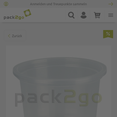
Anmelden und Treuepunkte sammeln
Zur Startseite
Suche
Konto
Warenkorb
Minicart
Zum Ende der Bildgalerie springen
Zurück