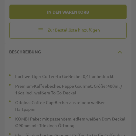
IN DEN WARENKORB
Zur Bestellliste hinzufügen
BESCHREIBUNG
hochwertiger Coffee-To Go-Becher 0,4L unbedruckt
Premium-Kaffeebecher, Pappe Gourmet, Größe: 400ml /
16oz incl. weißem To Go-Deckel
Original Coffee Cup-Becher aus reinem weißen
Hartpapier
KOMBI-Paket mit passendem, edlem weißen Dom-Deckel
Ø90mm mit Trinkloch-Öffnung
ideal für den besten Gourmet Coffee To Go für Coffeebars