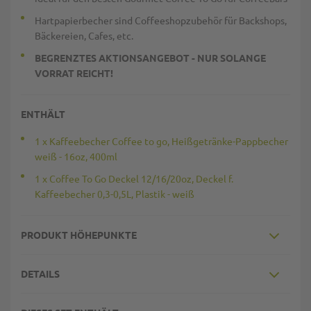
Hartpapierbecher sind Coffeeshopzubehör für Backshops,
Bäckereien, Cafes, etc.
BEGRENZTES AKTIONSANGEBOT - NUR SOLANGE
VORRAT REICHT!
ENTHÄLT
1 x Kaffeebecher Coffee to go, Heißgetränke-Pappbecher
weiß - 16oz, 400ml
1 x Coffee To Go Deckel 12/16/20oz, Deckel f.
Kaffeebecher 0,3-0,5L, Plastik - weiß
PRODUKT HÖHEPUNKTE
DETAILS