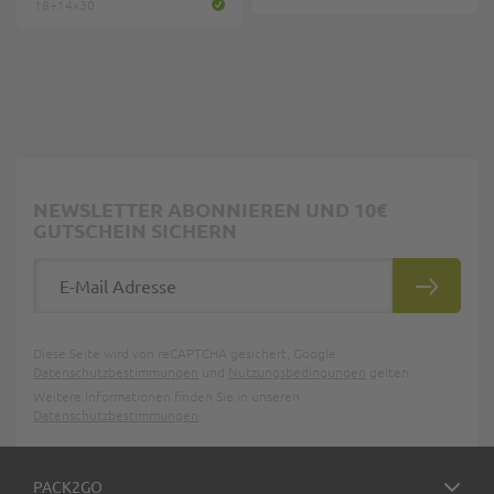
18+14x30
NEWSLETTER ABONNIEREN UND 10€
GUTSCHEIN SICHERN
E-Mail Adresse
ABONNIE
Diese Seite wird von reCAPTCHA gesichert, Google
Datenschutzbestimmungen
und
Nutzungsbedingungen
gelten.
Weitere Informationen finden Sie in unseren
Datenschutzbestimmungen
.
PACK2GO