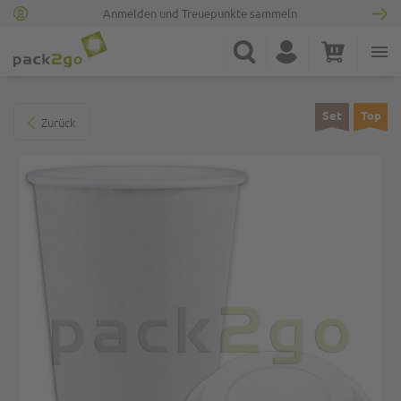
Anmelden und Treuepunkte sammeln
Zur Startseite
Suche
Konto
Warenkorb
Minicart
Zum Ende der Bildgalerie springen
Set
Top
Zurück