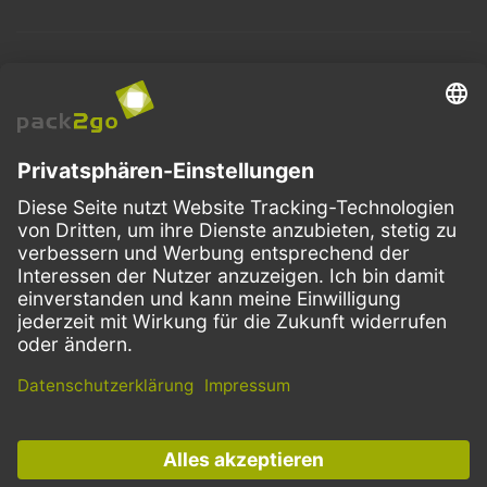
BESTELLPROZESS
SERVICE
ZAHLUNGSMETHODEN
VERSANDARTEN
Facebook
Instagram
LinkedIn