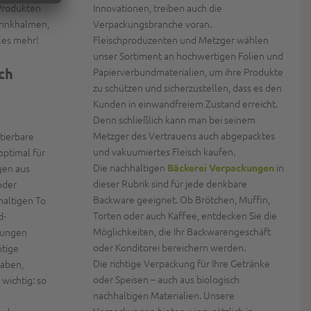
rodukten
Innovationen, treiben auch die
Trinkhalmen,
Verpackungsbranche voran.
les mehr!
Fleischproduzenten und Metzger wählen
unser Sortiment an hochwertigen Folien und
ch
Papierverbundmaterialien, um ihre Produkte
zu schützen und sicherzustellen, dass es den
Kunden in einwandfreiem Zustand erreicht.
Denn schließlich kann man bei seinem
Metzger des Vertrauens auch abgepacktes
tierbare
und vakuumiertes Fleisch kaufen.
 optimal für
Die nachhaltigen
in
gen aus
Bäckerei Verpackungen
dieser Rubrik sind für jede denkbare
oder
Backware geeignet. Ob Brötchen, Muffin,
altigen To
Torten oder auch Kaffee, entdecken Sie die
d-
Möglichkeiten, die Ihr Backwarengeschäft
tungen
oder Konditorei bereichern werden.
htige
Die richtige Verpackung für Ihre Getränke
haben,
oder Speisen – auch aus biologisch
 wichtig: so
nachhaltigen Materialien. Unsere