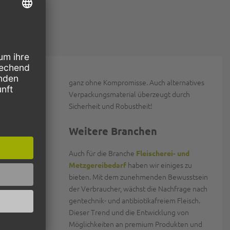
ine
ganz ohne Kompromisse. Auch alternatives
Verpackungsmaterial überzeugt durch
ören vor
Sicherheit und Robustheit!
s Mitnehmen
hören
Weitere Branchen
cher sowie
Auch für die Branche
Fleischerei- und
 im Bereich
haben wir einiges zu
Metzgereibedarf
s der
bieten. Mit dem zunehmenden Bewusstsein
rwegs.
der Verbraucher, wächst die Nachfrage nach
ch der Party
gentechnik- und antibiotikafreiem Fleisch.
en wir Ihnen
Dieser Trend und die Entwicklung von
Möglichkeiten an premium Produkten und