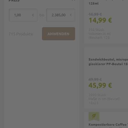
125ml
16,99 €
€
bis
€
von
14,99 €
250 Stück
715 Produkte
ANWENDEN
Volumen in ml
(Becher): 125
Sandwichbeutel, micrope
glasklarer PP-Beutel 
49,99 €
45,99 €
2000 Stück
Maße in cm (Beutel):
15x23
Top
Kompostierbare Coffee 