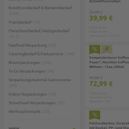
Zellstoffservietten
Konditoreibedarf & Bäckereibedarf
53,49 €
144
39,99 €
Praxisbedarf
76
2000 Stück
Fleischereibedarf, Metzgerbedarf
Maße in cm
(Servietten): 33x33
217
Fastfood-Verpackung
44
Cateringbedarf & Partyservice
146
Kompostierbarer Kaffee
Bioverpackungen
100
Paper", NextGen Coffee 
Ø90mm - 12oz, 300ml
To Go Verpackungen
60
94,89 €
Verpackungsmaterial Gastronomie
72,99 €
54
1000 Stück
Imbiss Verpackungen
54
Volumen in ml
(Becher): 300
Streetfood-Verpackungen
52
Weihnachtsmarkt
35
Feinkostbecher, Verpac
mit Deckel, PP, rund (Ko
PREIS