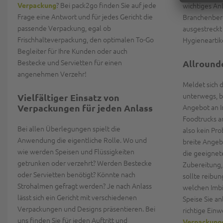
? Bei pack2go finden Sie auf jede
Verpackung
wichtiges An
Frage eine Antwort und für jedes Gericht die
Branchenbere
passende Verpackung, egal ob
ausgestreckt 
Frischhalteverpackung, den optimalen To-Go
Hygieneartik
Begleiter für Ihre Kunden oder auch
Bestecke und Servietten für einen
Allround
angenehmen Verzehr!
Meldet sich 
unterwegs, bi
Vielfältiger Einsatz von
Verpackungen für jeden Anlass
Angebot an I
Foodtrucks a
Bei allen Überlegungen spielt die
also kein Pr
Anwendung die eigentliche Rolle. Wo und
breite Angebo
wie werden Speisen und Flüssigkeiten
die geeignet
getrunken oder verzehrt? Werden Bestecke
Zubereitung,
oder Servietten benötigt? Könnte nach
sollte reibun
Strohalmen gefragt werden? Je nach Anlass
welchen Imbi
lässt sich ein Gericht mit verschiedenen
Speise Sie an
Verpackungen und Designs präsentieren. Bei
richtige Ein
uns finden Sie für jeden Auftritt und
Verpackung