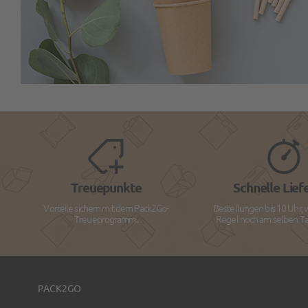
Treuepunkte
Schnelle Lief
Vorteile sichern mit dem Pack2Go-
Bestellungen bis 10 Uhr, 
Treueprogramm.
Regel noch am selben Tag
PACK2GO