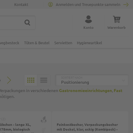
Kontakt
Anmelden und Treuepunkte sammeln
SUCHE
Suche schließen
Konto
Warenkorb
Minicart
nwegbesteck
Tüten & Beutel
Servietten
Hygieneartikel
TOP
SORTIERT NACH:
0
KACHELN
LISTE
e Verpackungen in verschiedenen
Gastronomieeinrichtungen
,
Fast
nötigen.
p
2
äbchen - lange XL,
Feinkostbecher, Verpackungsbecher
178mm, biologisch
mit Deckel, klar, eckig (Kombipack) -