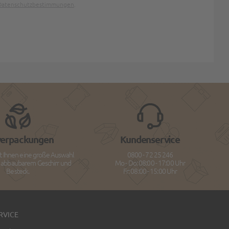
Datenschutzbestimmungen
.
verpackungen
Kundenservice
t Ihnen eine große Auswahl
0800 - 72 25 246
h abbaubarem Geschirr und
Mo - Do: 08:00 - 17:00 Uhr
Besteck.
Fr: 08:00 - 15:00 Uhr
RVICE