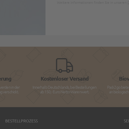
Weitere Informationen finden Sie in unseren
erung
Kostenloser Versand
Bio
werden in der
Innerhalb Deutschlands, bei Bestellungen
Pack2go biete
 verschickt.
ab 150,- Euro Netto-Warenwert.
an biologisc
BESTELLPROZESS
SE