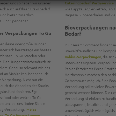
liegen und so haben wir unseren
P
Cateringbedarf Partyservice
ich auch auf Ihren Praxisbedarf
wie Pappteller, Servietten, Bio-
und bieten zusätzlich
Bagasse Suppenschalen und vie
el und Spender an.
Bioverpackungen na
er Verpackungen To Go
Bedarf
der kleine oder große Hunger
In unserem Sortiment finden Sie
etet sich heutzutage ein breites
umweltfreundliche und kompos
mbissen, To Go Ständen oder
, die sich
Imbiss-Verpackungen
n. Der Hunger zwischendurch ist
unterwegs eigenen. Verpackun
oblem. Genauso relevant wie das
Papier, fettdichter Perga-Ersatz 
t an Mahlzeiten, ist aber auch
Holzbestecke machen den nachh
e Verpackung. Nicht nur die
Go Verbrauch möglich. Eine Foo
 auch das Abpacken des Snacks,
Verpackung sollte vielen Erwar
gslos funktionieren. Egal
gerecht werden können. Die ric
ssfood oder welche To Go
Verpackung ist einfach zu hand
bieten, bei uns finden Sie die
platzsparend, fettdicht und ganz
weg-Verpackung.
Imbiss
umweltverträglich wie möglich.
,
,
en
To Go Verpackungen