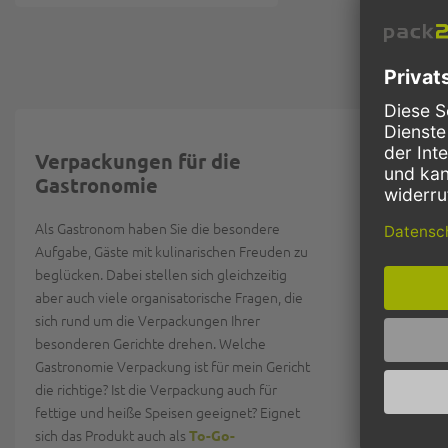
Verpackungen für die
unserem Sort
Gastronomie
Verpackungen
und Getränk
Als Gastronom haben Sie die besondere
hingegen ist e
Aufgabe, Gäste mit kulinarischen Freuden zu
speziell ve
beglücken. Dabei stellen sich gleichzeitig
zugeschnitten
aber auch viele organisatorische Fragen, die
Lebensmitte
sich rund um die Verpackungen Ihrer
verschiedene 
besonderen Gerichte drehen. Welche
flüssiger For
Gastronomie Verpackung ist für mein Gericht
verpackt wer
die richtige? Ist die Verpackung auch für
Zusätzlich ist
fettige und heiße Speisen geeignet? Eignet
Hygienestand
sich das Produkt auch als
To-Go-
Dringlichkeit