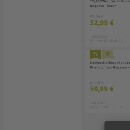
12/16/20oz, für Kaffeeb
Bagasse - natur
57,99 €
52,99 €
1000 Stück
Ø in mm (Deckel): 90
3
Kompostierbare Menübo
Friendly" aus Bagasse - 
69,99 €
59,99 €
200 Stück
Maße in cm: 24x20x8