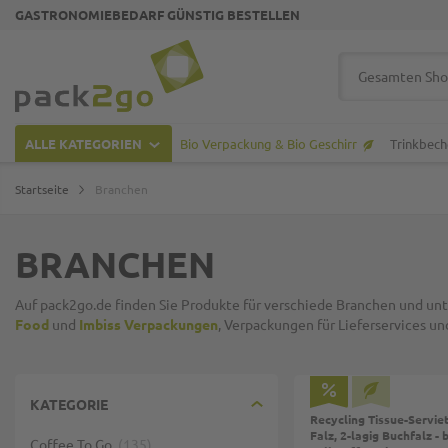
GASTRONOMIEBEDARF GÜNSTIG BESTELLEN
Zur Startseite
Suche
ALLE KATEGORIEN
Bio Verpackung & Bio Geschirr
Trinkbech
Startseite
Branchen
BRANCHEN
Auf pack2go.de finden Sie Produkte für verschiede Branchen und un
Food
und
Imbiss Verpackungen
, Verpackungen für Lieferservices un
KATEGORIE
Recycling Tissue-Servie
Falz, 2-lagig Buchfalz - 
Coffee To Go
135