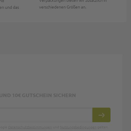
Verpackungen bieten wir zusätzlich in
und
verschiedenen Größen an.
en und das
ND 10€ GUTSCHEIN SICHERN
ABONNIEREN
oogle
Datenschutzbestimmungen
und
Nutzungsbedingungen
gelten.