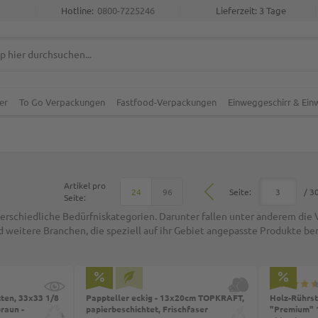
Hotline:
0800-7225246
Lieferzeit: 3 Tage
er
To Go Verpackungen
Fastfood-Verpackungen
Einweggeschirr & Ei
Artikel pro
Top
Seite:
/ 3
24
96
Seite:
terschiedliche Bedürfniskategorien. Darunter fallen unter anderem di
d weitere Branchen, die speziell auf ihr Gebiet angepasste Produkte be
To
tten, 33x33 1/8
Pappteller eckig - 13x20cm TOPKRAFT,
Holz-Rührst
braun -
papierbeschichtet, Frischfaser
"Premium" 