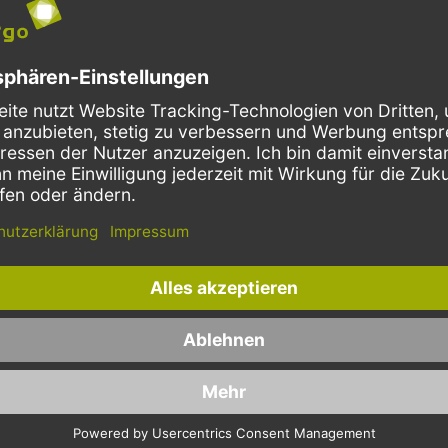
iment finden Sie flexible
– Wir machen ke
Verpackungen
 für eine Vielzahl an Speisen
Ausnahmen.
en. Bei manchen Produkten
Zum
Bereich geh
Coffee To Go
s wichtig, dass sie für die
allem Produkte, die sich für da
rwendete Anwendung
von Getränken eignen. Dazu ge
 sind. Mit unseren vielseitigen
Strohalme und Trinkhalme,
lverpackungen können
Holzrührstäbchen und Kaffeebe
Gerichte in fester oder auch
die dazugehörigen Deckel. Auch
m sicher für den Transport
Party und Lieferservice bedarf e
den.
passenden Verpackung für unte
 es besonders jetzt wichtig, dass
Schließlich hat niemand Lust, na
ards eigehalten werden. Die
noch alles zu spülen. Daher biet
 zur Hygiene ist uns ein
ein umfangreiches Angebot an