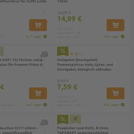
affeerührer für Caffe Latte
125ml
16,29 €
14,99 €
IN DEN WARENKORB
IN DEN W
250 Stück
m
Volumen in ml
Auf Lager
Auf Lager
78
(Becher): 125
1
n KU41 13x18x3cm, eckig -
Holzgabel (Snackgabel)
len für Pommes Frites &
Pommespiekser Holz, Gyros- und
Salatgabel, biologisch abbaubar
8,49 €
 €
7,59 €
IN DEN WARENKORB
IN DEN W
500 Stück
Länge in mm
Auf Lager
Auf Lager
 13x18x3
(Besteck): 120
etaschen 22+11x36cm -
Pappteller rund KU23, Ø 23cm
n, umweltfreundlich
TOPKRAFT, papierbeschichtet,