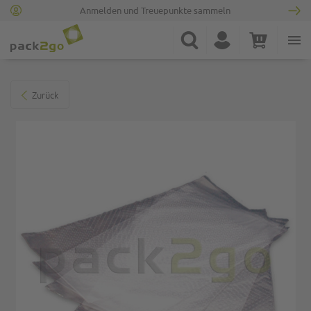
Anmelden und Treuepunkte sammeln
Zur Startseite
Suche
Konto
Warenkorb
Minicart
Zum Ende der Bildgalerie springen
Zurück