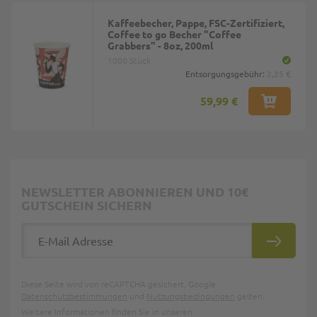
Kaffeebecher, Pappe, FSC-Zertifiziert,
Coffee to go Becher "Coffee
Grabbers" - 8oz, 200ml
1000 Stück
Entsorgungsgebühr:
2,25 €
59,99 €
NEWSLETTER ABONNIEREN UND 10€
GUTSCHEIN SICHERN
E-Mail Adresse
ABONNIE
Diese Seite wird von reCAPTCHA gesichert, Google
Datenschutzbestimmungen
und
Nutzungsbedingungen
gelten.
Weitere Informationen finden Sie in unseren