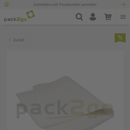
Anmelden und Treuepunkte sammeln
Zur Startseite
Suche
Konto
Warenkorb
Minicart
Zum Ende der Bildgalerie springen
Zurück