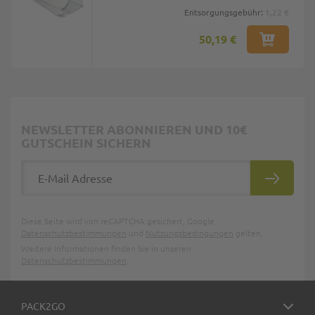
Entsorgungsgebühr:
1,22 €
50,19 €
NEWSLETTER ABONNIEREN UND 10€
GUTSCHEIN SICHERN
E-Mail Adresse
ABONNIE
Diese Seite wird von reCAPTCHA gesichert, Google
Datenschutzbestimmungen
und
Nutzungsbedingungen
gelten.
Weitere Informationen finden Sie in unseren
Datenschutzbestimmungen
.
PACK2GO