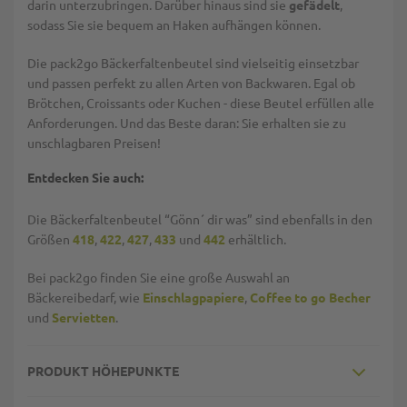
darin unterzubringen. Darüber hinaus sind sie
gefädelt
,
sodass Sie sie bequem an Haken aufhängen können.
Die pack2go Bäckerfaltenbeutel sind vielseitig einsetzbar
und passen perfekt zu allen Arten von Backwaren. Egal ob
Brötchen, Croissants oder Kuchen - diese Beutel erfüllen alle
Anforderungen. Und das Beste daran: Sie erhalten sie zu
unschlagbaren Preisen!
Entdecken Sie auch:
Die Bäckerfaltenbeutel “Gönn´ dir was” sind ebenfalls in den
Größen
418
,
422
,
427
,
433
und
442
erhältlich.
Bei pack2go finden Sie eine große Auswahl an
Bäckereibedarf, wie
Einschlagpapiere
,
Coffee to go Becher
und
Servietten
.
PRODUKT HÖHEPUNKTE