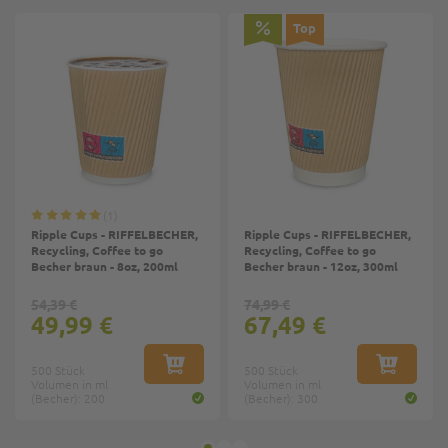
Top
1
Ripple Cups - RIFFELBECHER,
Ripple Cups - RIFFELBECHER,
Recycling, Coffee to go
Recycling, Coffee to go
Becher braun - 8oz, 200ml
Becher braun - 12oz, 300ml
54,39 €
74,99 €
49,99 €
67,49 €
500 Stück
IN DEN WARENKORB
500 Stück
IN DEN W
Volumen in ml
Volumen in ml
(Becher): 200
(Becher): 300