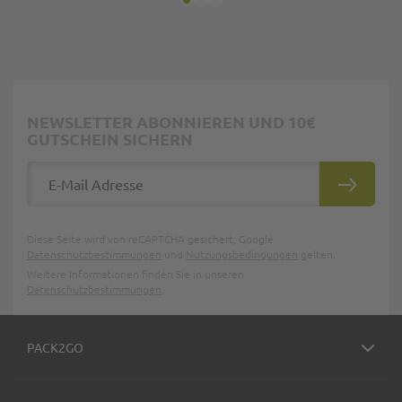
NEWSLETTER ABONNIEREN UND 10€
GUTSCHEIN SICHERN
E-Mail Adresse
ABONNIE
Diese Seite wird von reCAPTCHA gesichert, Google
Datenschutzbestimmungen
und
Nutzungsbedingungen
gelten.
Weitere Informationen finden Sie in unseren
Datenschutzbestimmungen
.
PACK2GO