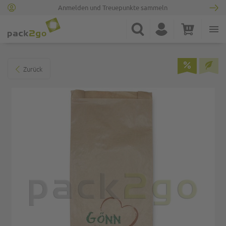
Anmelden und Treuepunkte sammeln
Zur Startseite
Suche
Konto
Warenkorb
Minicart
Zum Ende der Bildgalerie springen
Zurück