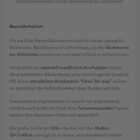
Bäckerfaltenbeutel und Bäckereibedarf zu Toppreisen!
Besonderheiten:
Die pack2go Bäckerfaltenbeutel sind die ideale Lösung für
Bäckereien, Backshops und Coffeeshops, um ihre
Backwaren
zur Mitnahme
anzubieten und dabei stilvoll zu präsentieren.
Hergestellt aus
umweltfreundlichem Kraftpapier
bieten
diese bedruckten Bäckerbeutel eine hervorragende Qualität.
Mit ihrem
attraktiven Druckmotiv ''Gönn' Dir was''
ziehen
sie garantiert die Aufmerksamkeit Ihrer Kunden auf sich.
Diese braunen Papierbeutel sind nicht nur ansprechend,
sondern auch praktisch. Dank ihres
fettabweisenden
Papiers
bleiben Ihre Backwaren frisch und appetitlich.
Die große Größe der
435
er Beutel, mit den
Maßen
20+7x48cm
, ermöglicht es Ihnen, verschiedene Produkte