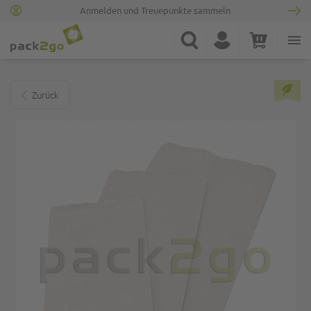
Anmelden und Treuepunkte sammeln
Zur Startseite
Suche
Konto
Warenkorb
Minicart
Zum Ende der Bildgalerie springen
Zurück