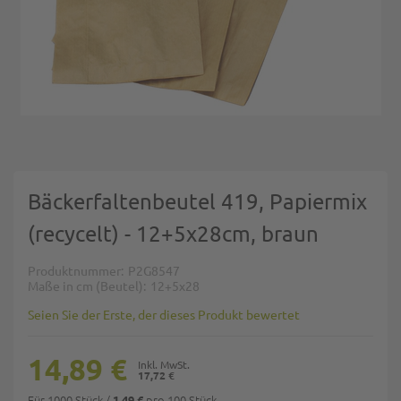
Zum Anfang der Bildgalerie springen
Bäckerfaltenbeutel 419, Papiermix
(recycelt) - 12+5x28cm, braun
Produktnummer
P2G8547
Maße in cm (Beutel)
12+5x28
Seien Sie der Erste, der dieses Produkt bewertet
14,89 €
17,72 €
Für 1000 Stück
/
pro 100 Stück
1,49 €