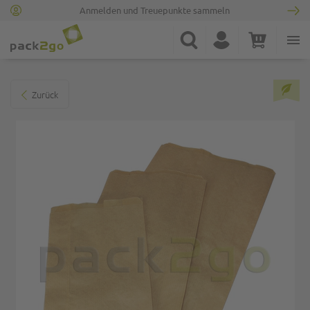
Anmelden und Treuepunkte sammeln
Zur Startseite
Suche
Konto
Warenkorb
Minicart
Zum Ende der Bildgalerie springen
Zurück