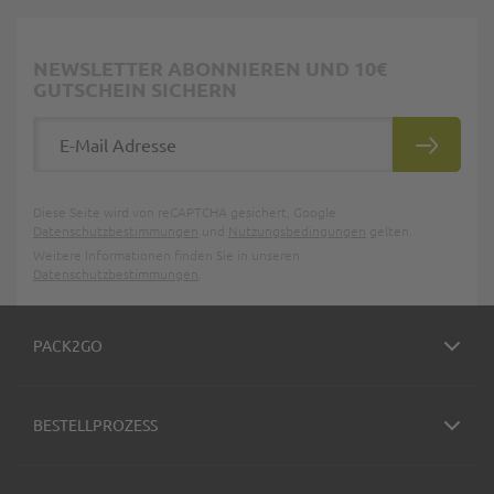
NEWSLETTER ABONNIEREN UND 10€
GUTSCHEIN SICHERN
E-Mail Adresse
ABONNIE
Diese Seite wird von reCAPTCHA gesichert, Google
Datenschutzbestimmungen
und
Nutzungsbedingungen
gelten.
Weitere Informationen finden Sie in unseren
Datenschutzbestimmungen
.
PACK2GO
BESTELLPROZESS