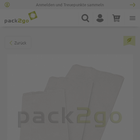
Anmelden und Treuepunkte sammeln
Zur Startseite
Suche
Konto
Warenkorb
Minicart
Zum Ende der Bildgalerie springen
Zurück