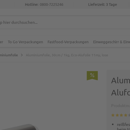
Hotline:
0800-7225246
Lieferzeit: 3 Tage
er
To Go Verpackungen
Fastfood-Verpackungen
Einweggeschirr & Ei
uminiumfolie
Aluminiumfolie, 30cm / 1kg, Eco-Alufolie 11my, lose
Alum
Alufo
Produktn
reißfes
beim M