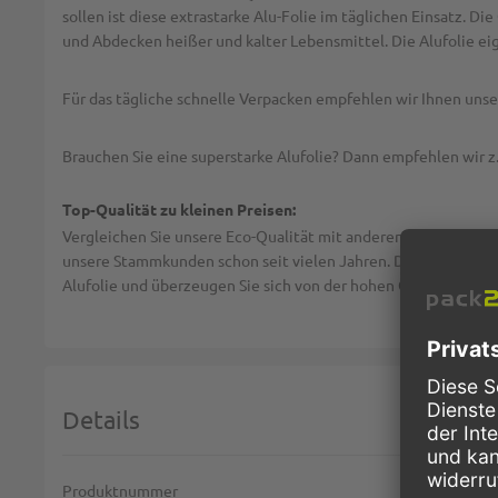
sollen ist diese extrastarke Alu-Folie im täglichen Einsatz. 
und Abdecken heißer und kalter Lebensmittel. Die Alufolie ei
Für das tägliche schnelle Verpacken empfehlen wir Ihnen uns
Brauchen Sie eine superstarke Alufolie? Dann empfehlen wir z
Top-Qualität zu kleinen Preisen:
Vergleichen Sie unsere Eco-Qualität mit anderen Anbietern! Ni
unsere Stammkunden schon seit vielen Jahren. Dennoch können
Alufolie und überzeugen Sie sich von der hohen Qualität.
Details
Weitere Informationen
Produktnummer