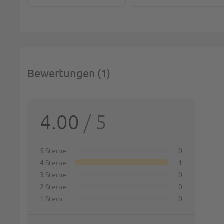
Bewertungen
1
SIE 
4.00
/ 5
Deine 
1 st
5 Sterne
0
4 Sterne
1
Name:
3 Sterne
0
2 Sterne
0
1 Stern
0
Zusamm