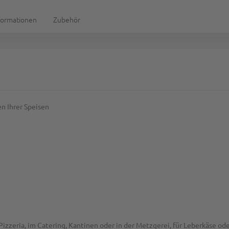
formationen
Zubehör
n Ihrer Speisen
 Pizzeria, im Catering, Kantinen oder in der Metzgerei, für Leberkäse o