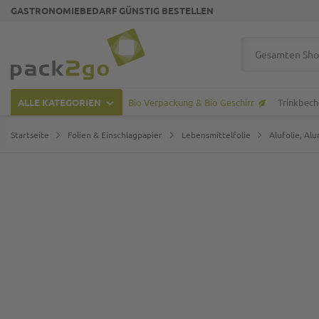
GASTRONOMIEBEDARF GÜNSTIG BESTELLEN
Zur Startseite
Suche
ALLE KATEGORIEN
Bio Verpackung & Bio Geschirr
Trinkbech
Startseite
Folien & Einschlagpapier
Lebensmittelfolie
Alufolie, Al
Zum Ende der Bildgalerie springen