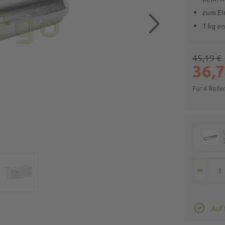
zum Ei
1 kg e
45,19 €
36,7
Für 4 Roll
Auf