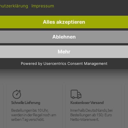
Aluminium
Aluminium
110
lose Rolle
Schnelle Lieferung
Kostenloser Versand
Bestellungen bis 10 Uhr,
Innerhalb Deutschlands, bei
werden in der Regel noch am
Bestellungen ab 150,- Euro
selben Tag verschickt.
Netto-Warenwert.