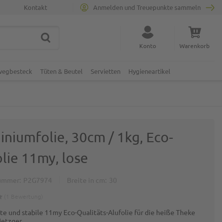
Kontakt
Anmelden und Treuepunkte sammeln
SUCHE
Suche schließen
Konto
Warenkorb
Minicart
nwegbesteck
Tüten & Beutel
Servietten
Hygieneartikel
iniumfolie, 30cm / 1kg, Eco-
lie 11my, lose
ummer
P2G7974
Breite in cm
30
1
Bewertung
te und stabile 11my Eco-Qualitäts-Alufolie für die heiße Theke
etzger