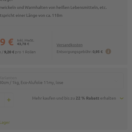
nwickeln und Warmhalten von heißen Lebensmitteln, etc.
ntspricht einer Länge von ca. 118m
9 €
43,78 €
Versandkosten
en
/
pro 1 Rollen
Entsorgungsgebühr:
0,95 €
9,20 €
Varianten
30cm / 1kg, Eco-Alufolie 11my, lose
Mehr kaufen und bis zu
22 % Rabatt
erhalten
 Lager