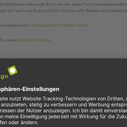
Die Qualitätsware überzeugt durch ein sehr gutes Preis-/Leistungsverhäl
gnet sich auch zum Braten, Grillen, Dünsten oder Backen verschiedenste
eren praktischen
Folienspender für 2 Rollen 30cm
!
.B. unsere
Alufolie mit 16my
!
cht immer ist der vermeintlich billigste Preis die beste Wahl. Entschei
 wir aufgrund unsere hohen Mengen große Einkaufsvorteile für Großve
P2G7974