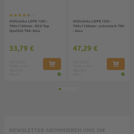
1
Müllsäcke LDPE 120l -
Müllsäcke LDPE 120l -
700x1100mm - ECO Top
700x1100mm - extrastark T80
Qualität T60- blau
- blau
33,79 €
47,29 €
250 Stück
200 Stück
Maße in cm
IN DEN WARENKORB
Maße in cm
IN DEN W
(Beutel):
(Beutel):
70x11
70x11
NEWSLETTER ABONNIEREN UND 10€