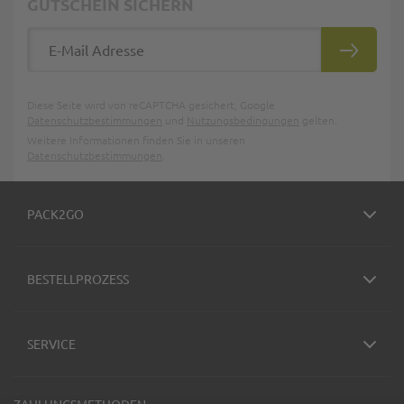
GUTSCHEIN SICHERN
E-Mail Adresse
ABONNIE
Diese Seite wird von reCAPTCHA gesichert, Google
Datenschutzbestimmungen
und
Nutzungsbedingungen
gelten.
Weitere Informationen finden Sie in unseren
Datenschutzbestimmungen
.
PACK2GO
BESTELLPROZESS
SERVICE