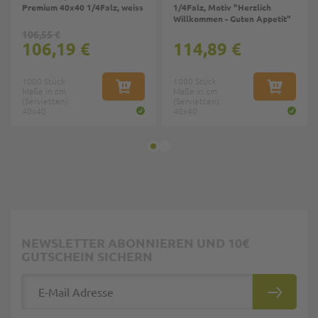
Premium 40x40 1/4Falz, weiss
1/4Falz, Motiv "Herzlich
Willkommen - Guten Appetit"
106,55 €
106,19 €
114,89 €
1000 Stück
1000 Stück
Maße in cm
IN DEN WARENKORB
Maße in cm
IN DEN W
(Servietten):
(Servietten):
40x40
40x40
NEWSLETTER ABONNIEREN UND 10€
GUTSCHEIN SICHERN
E-Mail Adresse
ABONNIE