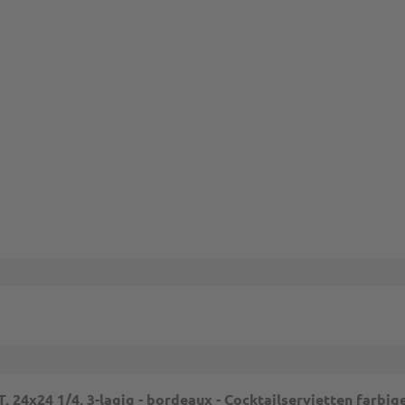
mungen
und
Nutzungsbedingungen
gelten.
24x24 1/4, 3-lagig - bordeaux - Cocktailservietten farbig