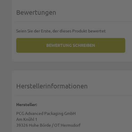
Bewertungen
Seien Sie der Erste, der dieses Produkt bewertet
BEWERTUNG SCHREIBEN
SIE BEWERTEN:
AIRLAID VLIESSTOFF-SERVIETT
Deine Bewertung:
1 star
2 stars
3 stars
4 stars
5 stars
Machen Sie Ihre Bewertung
Herstellerinformationen
Name:
Hersteller:
PCG Advanced Packaging GmbH
Zusammenfassung:
Am Knühl 1
39326 Hohe Börde / OT Hermsdorf