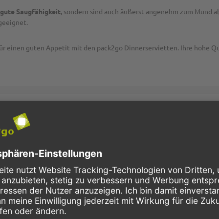
 gute Saugfähigkeit
, sondern sind auch äußerst angenehm zum Mund ab
 geeignet.
ür einen guten Appetit mit den pack2go Dinnerservietten. Ihre hohe Qu
P2G6099
Airlaid
weiß
1-lagig
1/4 Falz