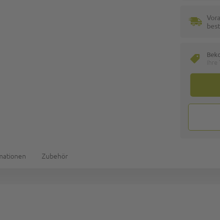
Vora
best
Bek
Ihre
rmationen
Zubehör