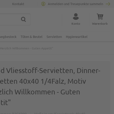
Kontakt
Anmelden und Treuepunkte sammeln
SUCHE
Suche schließen
Konto
Warenkorb
Minicart
nwegbesteck
Tüten & Beutel
Servietten
Hygieneartikel
 "Herzlich Willkommen - Guten Appetit"
id Vliesstoff-Servietten, Dinner-
ietten 40x40 1/4Falz, Motiv
zlich Willkommen - Guten
tit"
ummer
P2G6099
Maße in cm (Servietten)
40x40