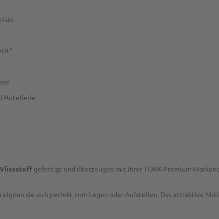
rlaid
it''
hen
d Hotellerie
-Vliesstoff
gefertigt und überzeugen mit ihrer TORK-Premium-Markenq
z
eignen sie sich perfekt zum Legen oder Aufstellen. Das attraktive Mot