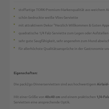
stoffartige TORK-Premium-Markenqualität aus weichem Ai
schön bedruckte weiße Vlies-Serviette
mit attraktivem Dekor ''Herzlich Willkommen & Guten Appet
quadratische 1/4 Falz-Serviette zum Legen oder Aufstellen
sehr gute Saugfähigkeit, sehr angenehm zum Mund abwisc
für allerhöchste Qualitätsansprüche in der Gastronomie un
Eigenschaften:
Die pack2go Dinnerservietten sind aus hochwertigem
Airlaid
Mit einer Größe von
40x40 cm
und einem praktischen
1/4-Fal
Servietten eine ansprechende Optik.