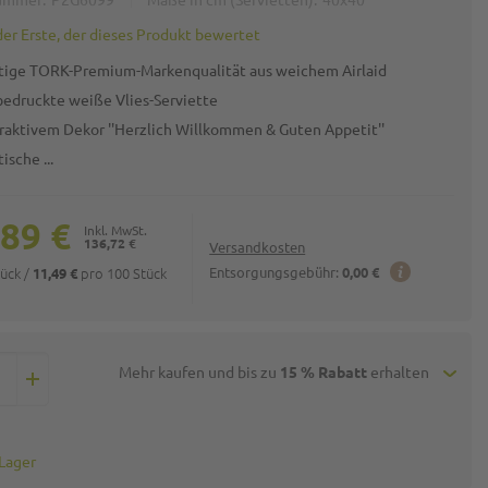
der Erste, der dieses Produkt bewertet
rtige TORK-Premium-Markenqualität aus weichem Airlaid
bedruckte weiße Vlies-Serviette
traktivem Dekor ''Herzlich Willkommen & Guten Appetit''
ische ...
,89 €
136,72 €
Versandkosten
tück
/
pro 100 Stück
Entsorgungsgebühr:
0,00 €
11,49 €
Mehr kaufen und bis zu
15 % Rabatt
erhalten
 Lager