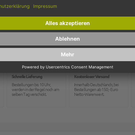
Herzlich Willkommen & Guten Appetit
Schnelle Lieferung
Kostenloser Versand
Bestellungen bis 10 Uhr,
Innerhalb Deutschlands, bei
werden in der Regel noch am
Bestellungen ab 150,- Euro
selben Tag verschickt.
Netto-Warenwert.