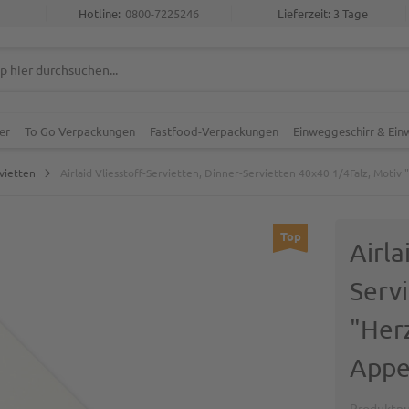
Hotline:
0800-7225246
Lieferzeit: 3 Tage
er
To Go Verpackungen
Fastfood-Verpackungen
Einweggeschirr & Ei
vietten
Airlaid Vliesstoff-Servietten, Dinner-Servietten 40x40 1/4Falz, Motiv
Top
Airla
Serv
"Her
Appe
Produktn