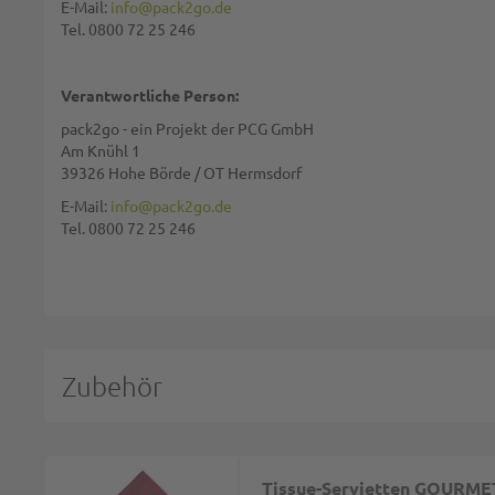
E-Mail:
info@pack2go.de
Tel. 0800 72 25 246
Bewertung:
Verantwortliche Person:
pack2go - ein Projekt der PCG GmbH
Am Knühl 1
39326 Hohe Börde / OT Hermsdorf
Diese Seite wird von reCAPTCHA gesichert, Google
Datenschutzbestim
E-Mail:
info@pack2go.de
Tel. 0800 72 25 246
BEWERTUNG ABSCHICKEN
Zubehör
Tissue-Servietten GOURMET, 