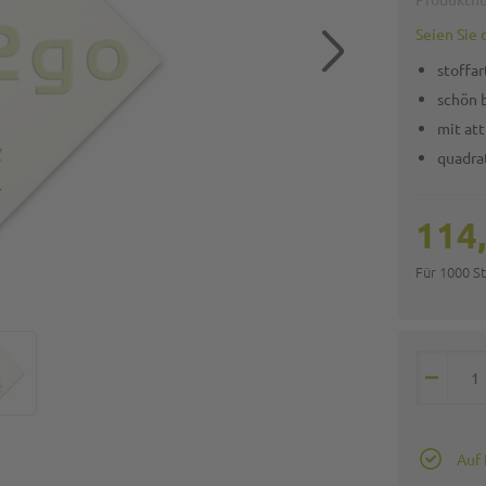
Seien Sie 
stoffa
schön 
mit at
quadrat
114
Für 1000 S
Auf