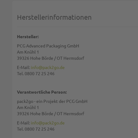
1 star
2 stars
3 stars
4 stars
5 stars
Machen Sie Ihre Bewertung
Herstellerinformationen
Name:
Hersteller:
PCG Advanced Packaging GmbH
Zusammenfassung:
Am Knühl 1
39326 Hohe Börde / OT Hermsdorf
E-Mail:
info@pack2go.de
Tel. 0800 72 25 246
Bewertung:
Verantwortliche Person:
pack2go - ein Projekt der PCG GmbH
Am Knühl 1
39326 Hohe Börde / OT Hermsdorf
Diese Seite wird von reCAPTCHA gesichert, Google
Datenschutzbestim
E-Mail:
info@pack2go.de
Tel. 0800 72 25 246
BEWERTUNG ABSCHICKEN