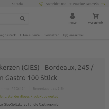
Kontakt
Anmelden und Treuepunkte sammeln
SUCHE
Suche schließen
Konto
Warenkorb
Minicart
nwegbesteck
Tüten & Beutel
Servietten
Hygieneartikel
kerzen (GIES) - Bordeaux, 245 /
 Gastro 100 Stück
ummer
P2G6194
Brenndauer
ca. 7,5h
der Erste, der dieses Produkt bewertet
te Gies-Spitzkerze für die Gastronomie