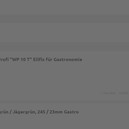
ofi ''WP 10 T'' Eilfix für Gastronomie
1 Kanister
Inhalt
lgrün / Jägergrün, 245 / 23mm Gastro