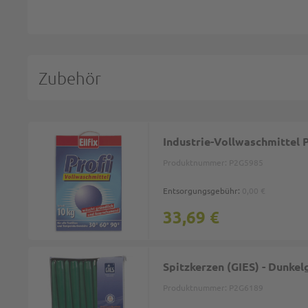
Zubehör
Industrie-Vollwaschmittel Pr
Produktnummer:
P2G5985
Entsorgungsgebühr:
0,00 €
33,69 €
Spitzkerzen (GIES) - Dunke
Produktnummer:
P2G6189