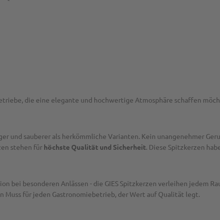
betriebe, die eine elegante und hochwertige Atmosphäre schaffen möch
er und sauberer als herkömmliche Varianten. Kein unangenehmer Geruc
zen stehen für
höchste Qualität und Sicherheit
. Diese Spitzkerzen ha
ration bei besonderen Anlässen - die GIES Spitzkerzen verleihen jedem
n Muss für jeden Gastronomiebetrieb, der Wert auf Qualität legt.