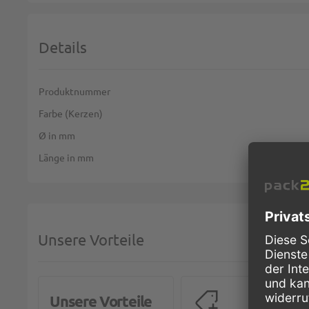
Details
Weitere Informationen
Produktnummer
Farbe (Kerzen)
Ø in mm
Länge in mm
Unsere Vorteile
Unsere Vorteile