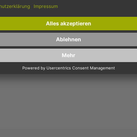
Schnelle Lieferung
Kostenloser Versand
Bestellungen bis 10 Uhr,
Innerhalb Deutschlands, bei
werden in der Regel noch am
Bestellungen ab 150,- Euro
selben Tag verschickt.
Netto-Warenwert.
UX, 245 / 23MM GASTRO 100 STÜCK