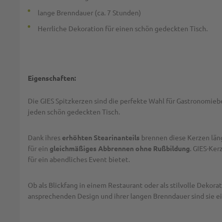
lange Brenndauer (ca. 7 Stunden)
Herrliche Dekoration für einen schön gedeckten Tisch.
Eigenschaften:
Die GIES Spitzkerzen sind die perfekte Wahl für Gastronomie
jeden schön gedeckten Tisch.
Dank ihres
erhöhten Stearinanteils
brennen diese Kerzen läng
für ein
gleichmäßiges Abbrennen ohne Rußbildung
. GIES-Ker
für ein abendliches Event bietet.
Ob als Blickfang in einem Restaurant oder als stilvolle Deko
ansprechenden Design und ihrer langen Brenndauer sind sie ei