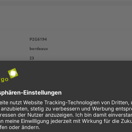
P2G6194
bordeaux
23
245