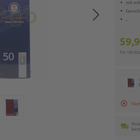
mit er
Geruch
...
59,9
Für 100 St
Nich
Vora
best