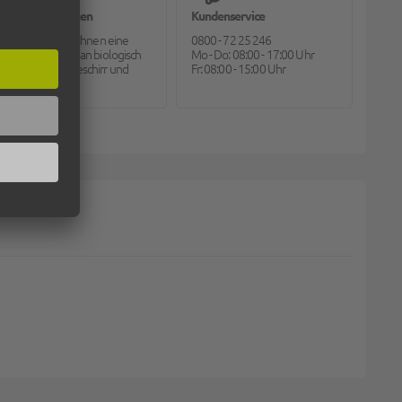
Bioverpackungen
Kundenservice
Pack2go bietet Ihnen eine
0800 - 72 25 246
große Auswahl an biologisch
Mo - Do: 08:00 - 17:00 Uhr
abbaubarem Geschirr und
Fr: 08:00 - 15:00 Uhr
Besteck.