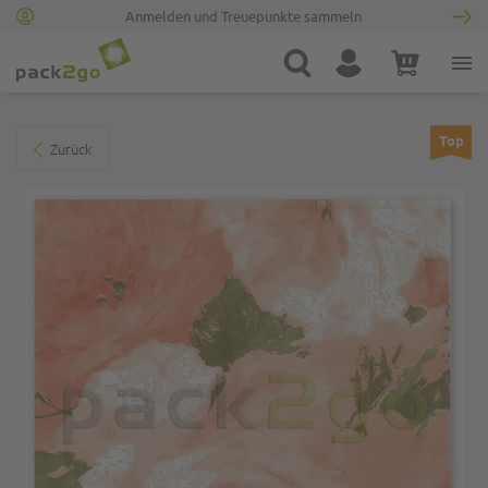
Anmelden und Treuepunkte sammeln
Zur Startseite
Suche
Konto
Warenkorb
Minicart
Zum Ende der Bildgalerie springen
Top
Zurück