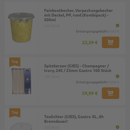
Feinkostbecher, Verpackungsbecher
mit Deckel, PP, rund (Kombipack) -
500ml
250 Stück
Entsorgungsgebühr:
9,65 €
22,39 €
Top
Spitzkerzen (GIES) - Champagner /
Ivory, 245 / 23mm Gastro 100 Stück
100 Stück
Entsorgungsgebühr:
0,00 €
59,99 €
Top
Teelichter (GIES), Gastro XL, 6h
Brenndauer!
320 Stück