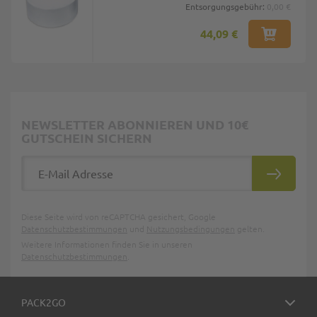
Entsorgungsgebühr:
0,00 €
44,09 €
NEWSLETTER ABONNIEREN UND 10€
GUTSCHEIN SICHERN
E-Mail Adresse
ABONNIE
Diese Seite wird von reCAPTCHA gesichert, Google
Datenschutzbestimmungen
und
Nutzungsbedingungen
gelten.
Weitere Informationen finden Sie in unseren
Datenschutzbestimmungen
.
PACK2GO