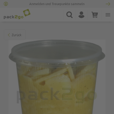
Anmelden und Treuepunkte sammeln
Zur Startseite
Suche
Konto
Warenkorb
Minicart
Zum Ende der Bildgalerie springen
Zurück