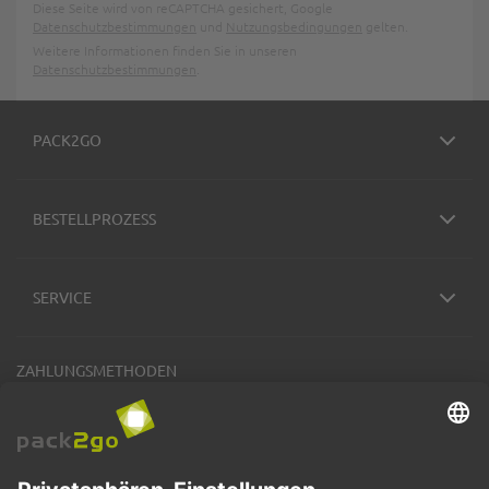
Diese Seite wird von reCAPTCHA gesichert, Google
Datenschutzbestimmungen
und
Nutzungsbedingungen
gelten.
Weitere Informationen finden Sie in unseren
Datenschutzbestimmungen
.
PACK2GO
BESTELLPROZESS
SERVICE
ZAHLUNGSMETHODEN