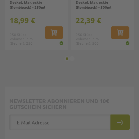
Deckel, klar, eckig
Deckel, klar, eckig
(Kombipack) - 250ml
(Kombipack) - 500ml
18,99 €
22,39 €
250 Stück
IN DEN WARENKORB
250 Stück
IN DEN W
Volumen in ml
Volumen in ml
(Becher): 250
(Becher): 500
NEWSLETTER ABONNIEREN UND 10€
GUTSCHEIN SICHERN
E-Mail Adresse
ABONNIE