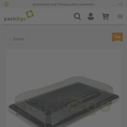
Anmelden und Treuepunkte sammeln
Zur Startseite
Suche
Konto
Warenkorb
Minicart
Zum Ende der Bildgalerie springen
Top
Zurück