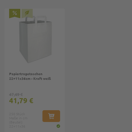
Papiertragetaschen
22+11x36cm - Kraft weiß
47,49 €
41,79 €
250 Stück
Maße in cm
IN DEN WARENKORB
(Beutel):
22+11x36