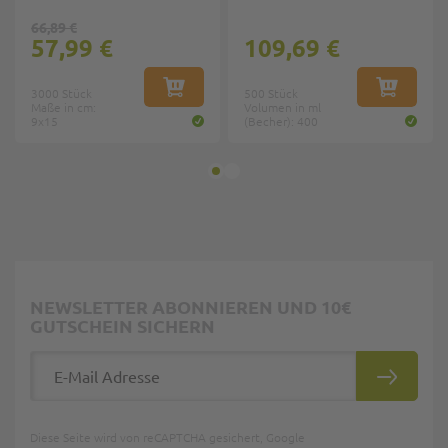
66,89 €
57,99 €
109,69 €
3000 Stück
IN DEN WARENKORB
500 Stück
IN DEN W
Maße in cm:
Volumen in ml
9x15
(Becher): 400
NEWSLETTER ABONNIEREN UND 10€
GUTSCHEIN SICHERN
E-Mail Adresse
ABONNIE
Diese Seite wird von reCAPTCHA gesichert, Google