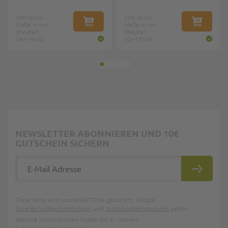
500 Stück
250 Stück
Maße in cm
IN DEN WARENKORB
Maße in cm
IN DEN W
(Beutel):
(Beutel):
18+14x30
32+17x44
NEWSLETTER ABONNIEREN UND 10€
GUTSCHEIN SICHERN
E-Mail Adresse
ABONNIE
Diese Seite wird von reCAPTCHA gesichert, Google
Datenschutzbestimmungen
und
Nutzungsbedingungen
gelten.
Weitere Informationen finden Sie in unseren