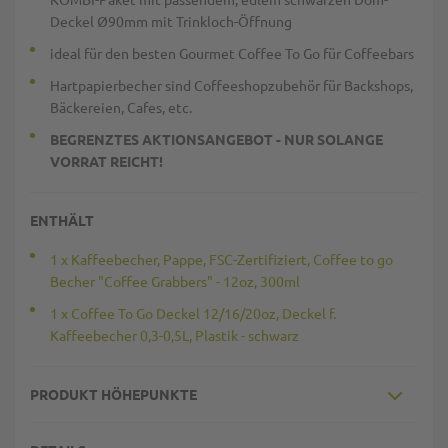
Deckel Ø90mm mit Trinkloch-Öffnung
ideal für den besten Gourmet Coffee To Go für Coffeebars
Hartpapierbecher sind Coffeeshopzubehör für Backshops,
Bäckereien, Cafes, etc.
BEGRENZTES AKTIONSANGEBOT - NUR SOLANGE
VORRAT REICHT!
ENTHÄLT
1 x Kaffeebecher, Pappe, FSC-Zertifiziert, Coffee to go
Becher "Coffee Grabbers" - 12oz, 300ml
1 x Coffee To Go Deckel 12/16/20oz, Deckel f.
Kaffeebecher 0,3-0,5L, Plastik - schwarz
PRODUKT HÖHEPUNKTE