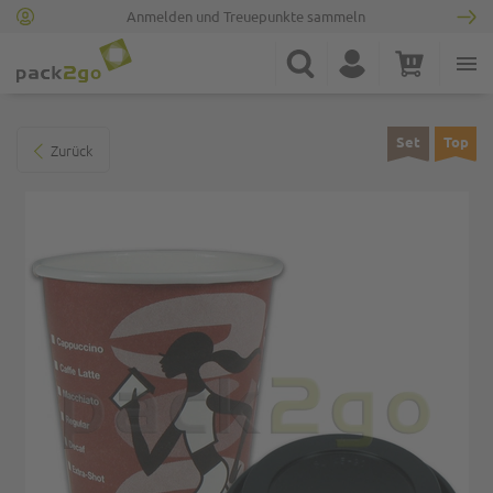
Anmelden und Treuepunkte sammeln
Zur Startseite
Suche
Konto
Warenkorb
Minicart
Zum Ende der Bildgalerie springen
Set
Top
Zurück