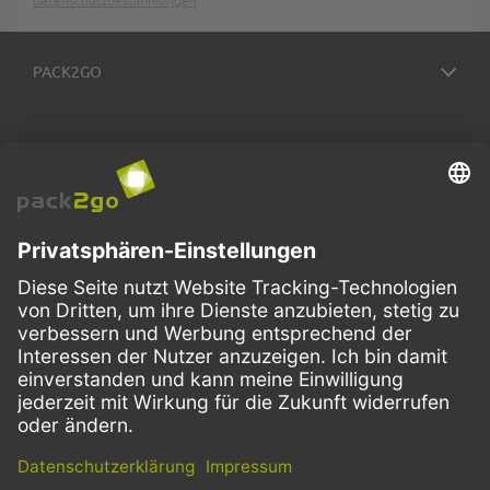
Datenschutzbestimmungen
.
PACK2GO
BESTELLPROZESS
SERVICE
ZAHLUNGSMETHODEN
VERSANDARTEN