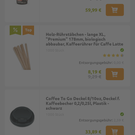
59,99 €
Top
Holz-Rührstäbchen - lange XL,
"Premium" 178mm, biologisch
abbaubar, Kaffeerührer für Caffe Latte
1000 Stück
Entsorgungsgebühr:
0,00 €
8,19 €
9,29 €
Coffee To Go Deckel 8/10oz, Deckel f.
Kaffeebecher 0,2/0,25l, Plastik -
schwarz
1000 Stück
Entsorgungsgebühr:
2,59 €
33,89 €