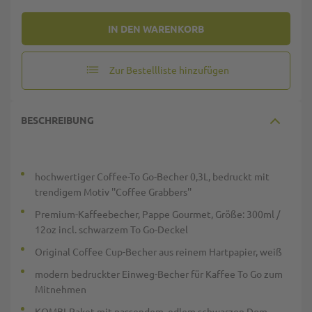
IN DEN WARENKORB
Zur Bestellliste hinzufügen
BESCHREIBUNG
hochwertiger Coffee-To Go-Becher 0,3L, bedruckt mit
trendigem Motiv ''Coffee Grabbers''
Premium-Kaffeebecher, Pappe Gourmet, Größe: 300ml /
12oz incl. schwarzem To Go-Deckel
Original Coffee Cup-Becher aus reinem Hartpapier, weiß
modern bedruckter Einweg-Becher für Kaffee To Go zum
Mitnehmen
KOMBI-Paket mit passendem, edlem schwarzen Dom-