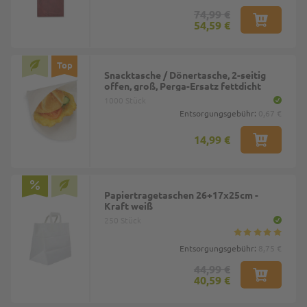
74,99 €
54,59 €
Top
Snacktasche / Dönertasche, 2-seitig
offen, groß, Perga-Ersatz fettdicht
1000 Stück
Entsorgungsgebühr:
0,67 €
14,99 €
Papiertragetaschen 26+17x25cm -
Kraft weiß
250 Stück
Entsorgungsgebühr:
8,75 €
44,99 €
40,59 €