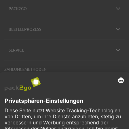
PACK2GO
BESTELLPROZESS
SERVICE
ZAHLUNGSMETHODEN
VERSANDARTEN