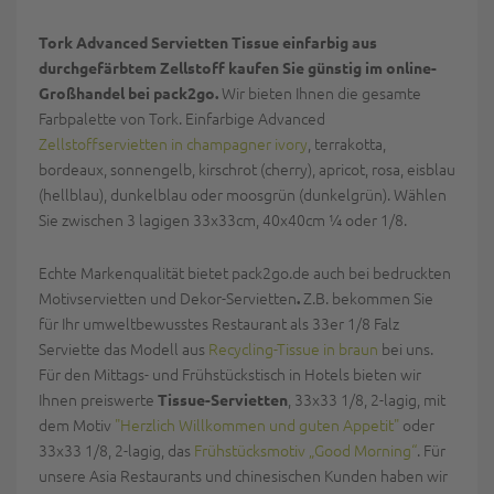
Tork Advanced Servietten Tissue einfarbig aus
durchgefärbtem Zellstoff kaufen Sie günstig im online-
Wir bieten Ihnen die gesamte
Großhandel bei pack2go.
Farbpalette von Tork. Einfarbige Advanced
Zellstoffservietten in champagner ivory
, terrakotta,
bordeaux, sonnengelb, kirschrot (cherry), apricot, rosa, eisblau
(hellblau), dunkelblau oder moosgrün (dunkelgrün). Wählen
Sie zwischen 3 lagigen 33x33cm, 40x40cm ¼ oder 1/8.
Echte Markenqualität bietet pack2go.de auch bei bedruckten
Motivservietten und Dekor-Servietten
Z.B. bekommen Sie
.
für Ihr umweltbewusstes Restaurant als 33er 1/8 Falz
Serviette das Modell aus
Recycling-Tissue in braun
bei uns.
Für den Mittags- und Frühstückstisch in Hotels bieten wir
Ihnen preiswerte
, 33x33 1/8, 2-lagig, mit
Tissue-Servietten
dem Motiv
"Herzlich Willkommen und guten Appetit"
oder
33x33 1/8, 2-lagig, das
Frühstücksmotiv „Good Morning“
. Für
unsere Asia Restaurants und chinesischen Kunden haben wir