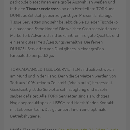
packgo.de bietet Ihnen eine große Auswahl an weißen und
farbigen
von den Herstellern TORK und
Tissueservietten
DUNI aus Zellstoffpapier zu günstigen Preisen. Einfarbige
Tissue-Servietten sind sehr beliebt, da Sie zu jeder Tischdeko
die passende Farbe finden! Die weichen Gastroservietten der
Marke Tork Advanced sind bekannt für ihre gute Qualität und
ein sehr gutes Preis-/Leistungsverhältnis. Die feinen
DUNICEL-Servietten von Duni gibt es in einer großen
Farbpalette bei pack2go.
TORK ADVANCED TISSUE-SERVIETTEN sind äußerst weich
am Mund und in der Hand. Denn die Servietten werden von
Tork aus 100% reinem Zellstoff ("virgin pulp") hergestellt.
Gleichzeitig ist die Serviette sehr saugfähig und ist sehr
sauber gefaltet. Alle TORK-Servietten sind als wichtiges
Hygieneprodukt speziell ISEGA-zertifiziert für den Kontakt
mit Lebensmitteln. Das garantiert Ihnen eine optimale
Betriebshygiene.
Weiße
Cocktailserviette 24x24cm 2-lagig
Tissue-Servietten