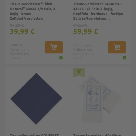
Tissue-Servietten "Think
Tissue-Servietten GOURMET,
Natural" 33x33 1/4 Falz, 2-
33x33 1/8 Falz, 3-lagig,
lagig - braun -
Kopffalz - bordeaux - farbige
Zellstoffservietten
Zellstoffservietten
(dunkelrot)
47,29 €
61,58 €
39,99 €
59,99 €
2000 Stück
1600 Stück
Maße in cm
IN DEN WARENKORB
Maße in cm
IN DEN W
(Servietten):
(Servietten):
33x33
33x33
Tissue-Servietten GOURMET,
Tissue-Servietten, 40x40cm