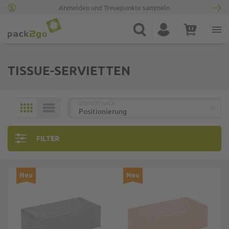
Anmelden und Treuepunkte sammeln
Zur Startseite
Suche
Konto
Warenkorb
Minicart
TISSUE-SERVIETTEN
TOP
SORTIERT NACH:
KACHELN
LISTE
FILTER
Neu
Neu