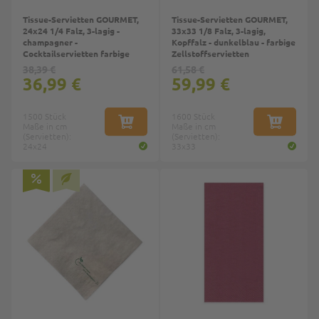
Tissue-Servietten GOURMET,
Tissue-Servietten GOURMET,
24x24 1/4 Falz, 3-lagig -
33x33 1/8 Falz, 3-lagig,
champagner -
Kopffalz - dunkelblau - farbige
Cocktailservietten farbige
Zellstoffservietten
38,39 €
61,58 €
36,99 €
59,99 €
1500 Stück
1600 Stück
Maße in cm
IN DEN WARENKORB
Maße in cm
IN DEN W
(Servietten):
(Servietten):
24x24
33x33