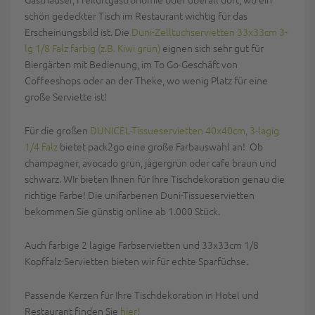
schön gedeckter Tisch im Restaurant wichtig für das
Erscheinungsbild ist. Die
Duni-Zelltuchservietten 33x33cm 3-
lg 1/8 Falz farbig (z.B. Kiwi grün)
eignen sich sehr gut für
Biergärten mit Bedienung, im To Go-Geschäft von
Coffeeshops oder an der Theke, wo wenig Platz für eine
große Serviette ist!
Für die großen
DUNICEL-Tissueservietten 40x40cm, 3-lagig
1/4 Falz
bietet pack2go eine große Farbauswahl an! Ob
champagner, avocado grün, jägergrün oder cafe braun und
schwarz. WIr bieten Ihnen für Ihre Tischdekoration genau die
richtige Farbe! Die unifarbenen Duni-Tissueservietten
bekommen Sie günstig online ab 1.000 Stück.
Auch farbige 2 lagige Farbservietten und 33x33cm 1/8
Kopffalz-Servietten bieten wir für echte Sparfüchse.
Passende Kerzen für Ihre Tischdekoration in Hotel und
Restaurant finden Sie
hier!