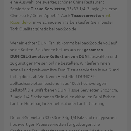
eine Auswahl preiswerter, schöner China Restaurant-
Servietten:
, 33x33 1/4, 3-lagig „Ich lerne
Tissue-Servietten
Chinesisch / Guten Appetit“. Auch
mit
Tissueservietten
Rosendekor
in verschiedenen Farben kaufen Sie in bester
Tork-Qualität günstig bei pack2go.de
Wer ein echter DUNI-Fan ist, kommt bei pack2go.de voll auf
seine Kosten! Sie können bei uns aus der
gesamten
I auswählen und
DUNICEL-Sevietten-Kollektion von DUN
zu günstigen Preisen online bestellen. Wir liefern Ihnen
schnell und preiswert Ihre Duni-Tissueservietten in weiß und
farbig direkt ab Werk vom Hersteller! DUNICEL-
Zelltuchservietten bestehen aus 100% hochwertigem
Zellstoff. Die unifarbenen DUNI-Tissue-Servietten 24x24cm,
3-lagig 1/4 F bekommen Sie in allen aktuellen Duni-Farben
für Ihre Hotelbar, Ihr Szenelokal oder für Ihr Catering.
Dunicel-Servietten 33x33cm 3-lg 1/4 Falz sind die typischen
hochwertigen Papierservietten für gutbürgerliche
Gasthäuser, Freiluftgastronomie oder überall dort, wo ein