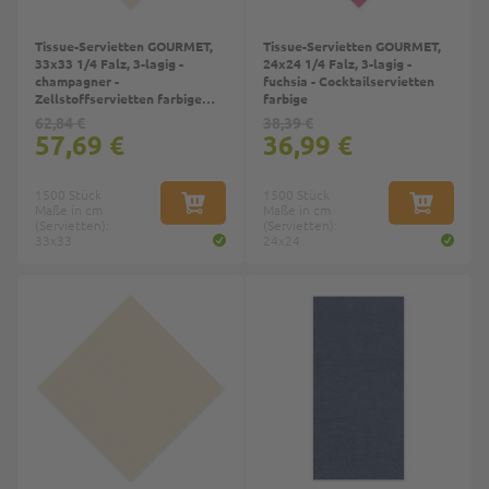
Tissue-Servietten GOURMET,
Tissue-Servietten GOURMET,
33x33 1/4 Falz, 3-lagig -
24x24 1/4 Falz, 3-lagig -
champagner -
fuchsia - Cocktailservietten
Zellstoffservietten farbige
farbige
(ivory)
62,84 €
38,39 €
57,69 €
36,99 €
1500 Stück
1500 Stück
Maße in cm
IN DEN WARENKORB
Maße in cm
IN DEN W
(Servietten):
(Servietten):
33x33
24x24