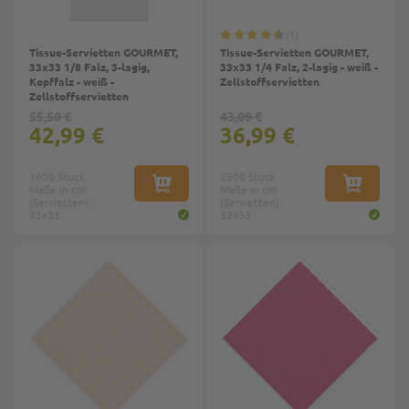
1
Tissue-Servietten GOURMET,
Tissue-Servietten GOURMET,
33x33 1/8 Falz, 3-lagig,
33x33 1/4 Falz, 2-lagig - weiß -
Kopffalz - weiß -
Zellstoffservietten
Zellstoffservietten
55,50 €
43,09 €
42,99 €
36,99 €
1600 Stück
2500 Stück
Maße in cm
IN DEN WARENKORB
Maße in cm
IN DEN W
(Servietten):
(Servietten):
33x33
33x33