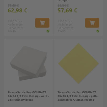
77,69 €
62,84 €
62,98 €
57,69 €
1500 Stück
1500 Stück
Maße in cm
IN DEN WARENKORB
Maße in cm
IN DEN W
(Servietten):
(Servietten):
40x40
33x33
Tissue-Servietten GOURMET,
Tissue-Servietten GOURMET,
24x24 1/4 Falz, 2-lagig - weiß -
33x33 1/4 Falz, 3-lagig - gelb -
Cocktailservietten
Zellstoffservietten farbige