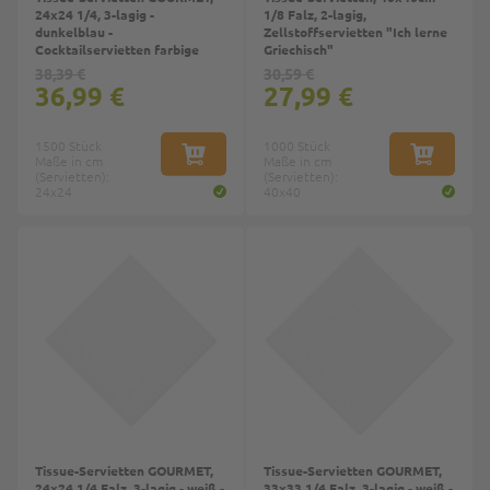
24x24 1/4, 3-lagig -
1/8 Falz, 2-lagig,
dunkelblau -
Zellstoffservietten "Ich lerne
Cocktailservietten farbige
Griechisch"
38,39 €
30,59 €
36,99 €
27,99 €
1500 Stück
1000 Stück
Maße in cm
IN DEN WARENKORB
Maße in cm
IN DEN W
(Servietten):
(Servietten):
24x24
40x40
Tissue-Servietten GOURMET,
Tissue-Servietten GOURMET,
24x24 1/4 Falz, 3-lagig - weiß -
33x33 1/4 Falz, 3-lagig - weiß -