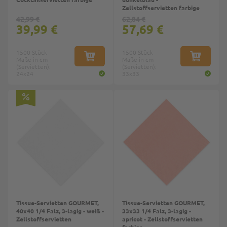
Zellstoffservietten farbige
42,99 €
62,84 €
39,99 €
57,69 €
1500 Stück
1500 Stück
Maße in cm
IN DEN WARENKORB
Maße in cm
IN DEN W
(Servietten):
(Servietten):
24x24
33x33
Top
Tissue-Servietten GOURMET,
Tissue-Servietten GOURMET,
40x40 1/4 Falz, 3-lagig - weiß -
33x33 1/4 Falz, 3-lagig -
Zellstoffservietten
apricot - Zellstoffservietten
farbige