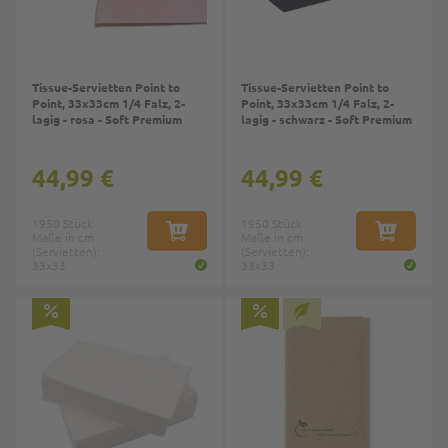
Tissue-Servietten Point to
Tissue-Servietten Point to
Point, 33x33cm 1/4 Falz, 2-
Point, 33x33cm 1/4 Falz, 2-
lagig - rosa - Soft Premium
lagig - schwarz - Soft Premium
44,99 €
44,99 €
1950 Stück
1950 Stück
Maße in cm
IN DEN WARENKORB
Maße in cm
IN DEN W
(Servietten):
(Servietten):
33x33
33x33