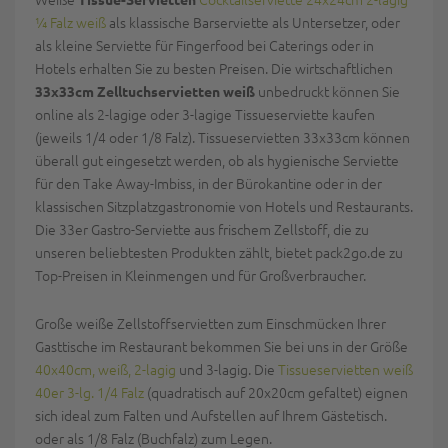
¼ Falz weiß
als klassische Barserviette als Untersetzer, oder
als kleine Serviette für Fingerfood bei Caterings oder in
Hotels erhalten Sie zu besten Preisen. Die wirtschaftlichen
unbedruckt können Sie
33x33cm Zelltuchservietten weiß
online als 2-lagige oder 3-lagige Tissueserviette kaufen
(jeweils 1/4 oder 1/8 Falz). Tissueservietten 33x33cm können
überall gut eingesetzt werden, ob als hygienische Serviette
für den Take Away-Imbiss, in der Bürokantine oder in der
klassischen Sitzplatzgastronomie von Hotels und Restaurants.
Die 33er Gastro-Serviette aus frischem Zellstoff, die zu
unseren beliebtesten Produkten zählt, bietet pack2go.de zu
Top-Preisen in Kleinmengen und für Großverbraucher.
Große weiße Zellstoffservietten zum Einschmücken Ihrer
Gasttische im Restaurant bekommen Sie bei uns in der Größe
40x40cm, weiß, 2-lagig
und 3-lagig. Die
Tissueservietten weiß
40er 3-lg. 1/4 Falz
(quadratisch auf 20x20cm gefaltet) eignen
sich ideal zum Falten und Aufstellen auf Ihrem Gästetisch.
oder als 1/8 Falz (Buchfalz) zum Legen.