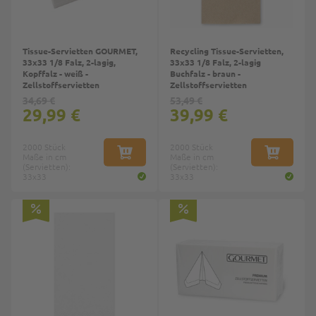
Tissue-Servietten GOURMET,
Recycling Tissue-Servietten,
33x33 1/8 Falz, 2-lagig,
33x33 1/8 Falz, 2-lagig
Kopffalz - weiß -
Buchfalz - braun -
Zellstoffservietten
Zellstoffservietten
34,69 €
53,49 €
29,99 €
39,99 €
2000 Stück
2000 Stück
Maße in cm
IN DEN WARENKORB
Maße in cm
IN DEN W
(Servietten):
(Servietten):
33x33
33x33