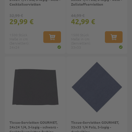
Cocktailservietten
Zellstoffservietten
32,99 €
44,99 €
29,99 €
42,99 €
1500 Stück
1500 Stück
Maße in cm
IN DEN WARENKORB
Maße in cm
IN DEN W
(Servietten):
(Servietten):
24x24
33x33
Top
Tissue-Servietten GOURMET,
Tissue-Servietten GOURMET,
24x24 1/4, 3-lagig - schwarz -
33x33 1/4 Falz, 3-lagig -
Cocktailservietten farbige
dunkelblau -