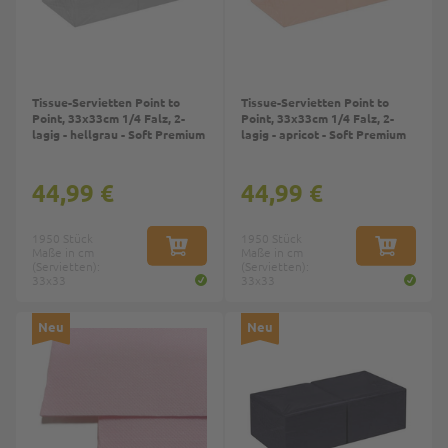
Tissue-Servietten Point to
Tissue-Servietten Point to
Point, 33x33cm 1/4 Falz, 2-
Point, 33x33cm 1/4 Falz, 2-
lagig - hellgrau - Soft Premium
lagig - apricot - Soft Premium
44,99 €
44,99 €
1950 Stück
1950 Stück
Maße in cm
IN DEN WARENKORB
Maße in cm
IN DEN W
(Servietten):
(Servietten):
33x33
33x33
Neu
Neu