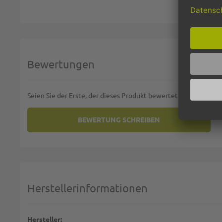
Bewertungen
Seien Sie der Erste, der dieses Produkt bewertet
BEWERTUNG SCHREIBEN
SIE BEWERTEN:
SANDWICHBEUTEL, MICROPERF
Deine Bewertung:
1 star
2 stars
3 stars
4 stars
5 stars
Machen Sie Ihre Bewertung
Herstellerinformationen
Name:
Hersteller: