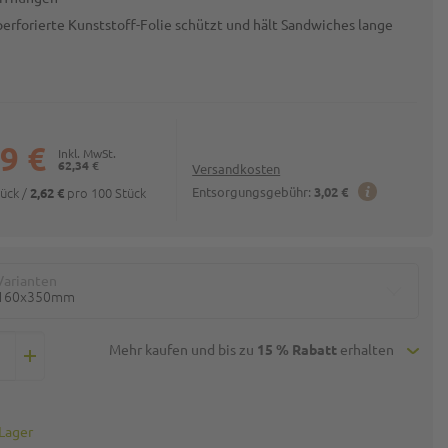
erforierte Kunststoff-Folie schützt und hält Sandwiches lange
9 €
62,34 €
Versandkosten
tück
/
pro 100 Stück
Entsorgungsgebühr:
3,02 €
2,62 €
Varianten
160x350mm
Mehr kaufen und bis zu
15 % Rabatt
erhalten
 Lager