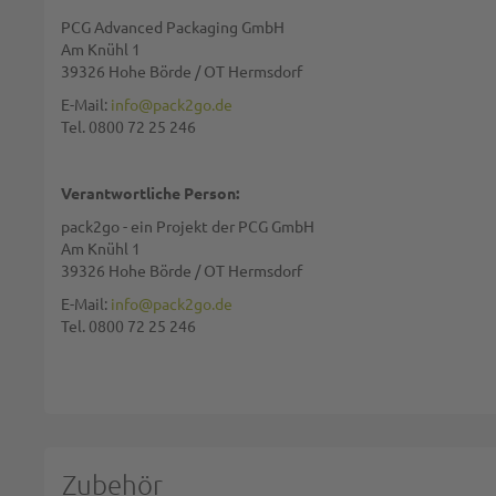
PCG Advanced Packaging GmbH
Zusammenfassung:
Am Knühl 1
39326 Hohe Börde / OT Hermsdorf
E-Mail:
info@pack2go.de
Tel. 0800 72 25 246
Bewertung:
Verantwortliche Person:
pack2go - ein Projekt der PCG GmbH
Am Knühl 1
39326 Hohe Börde / OT Hermsdorf
Diese Seite wird von reCAPTCHA gesichert, Google
Datenschutzbestim
E-Mail:
info@pack2go.de
Tel. 0800 72 25 246
BEWERTUNG ABSCHICKEN
Zubehör