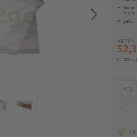
flammp
frisch
gelo...
58,19 €
52,3
Für 2000 S
Auf