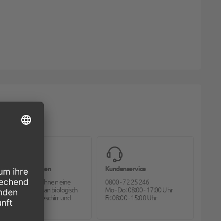
Bioverpackungen
Kundenservice
Pack2go bietet Ihnen eine
0800 - 72 25 246
große Auswahl an biologisch
Mo - Do: 08:00 - 17:00 Uhr
abbaubarem Geschirr und
Fr: 08:00 - 15:00 Uhr
Besteck.