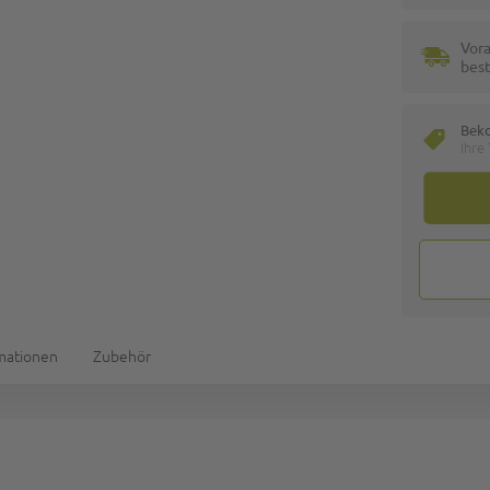
Vora
best
Bek
Ihre
rmationen
Zubehör