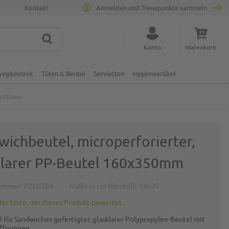
Kontakt
Anmelden und Treuepunkte sammeln
SUCHE
Suche schließen
Konto
Warenkorb
Minicart
nwegbesteck
Tüten & Beutel
Servietten
Hygieneartikel
60x350mm
wichbeutel, microperforierter,
klarer PP-Beutel 160x350mm
ummer
P2G5584
Maße in cm (Beutel)
16x35
der Erste, der dieses Produkt bewertet
l für Sandwiches gefertigter, glasklarer Polypropylen-Beutel mit
ffnungen