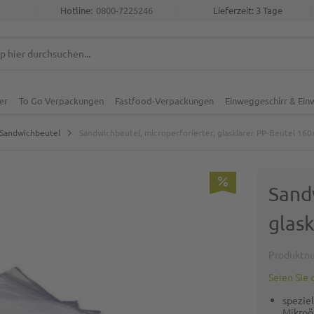
Hotline:
0800-7225246
Lieferzeit: 3 Tage
er
To Go Verpackungen
Fastfood-Verpackungen
Einweggeschirr & Ei
Sandwichbeutel
Sandwichbeutel, microperforierter, glasklarer PP-Beutel 1
Sand
glas
Produktn
Seien Sie 
speziel
Mikroö