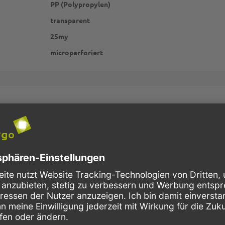
PP (Polypropylen)
transparent
25my
microperforiert
Schnelle Lieferung
Kostenloser Versand
Bestellungen bis 10 Uhr,
Innerhalb Deutschlands, bei
werden in der Regel noch am
Bestellungen ab 150,- Euro
selben Tag verschickt.
Netto-Warenwert.