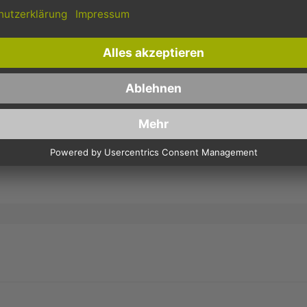
ORIERTER, GLASKLARER PP-BEUTEL 160X350MM