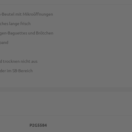
len-Beutel mit Mikroöffnungen
ches lange frisch
ugen-Baguettes und Brötchen
eband
d trocknen nicht aus
der im SB-Bereich
P2G5584