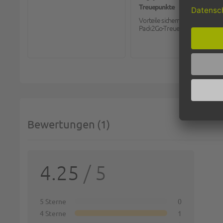
Treuepunkte
Vorteile sichern mit dem
Pack2Go-Treueprogramm.
Bewertungen
1
SIE 
4.25
/ 5
Deine 
1 st
5 Sterne
0
4 Sterne
1
Name: