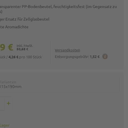
ansparenter PP-Bodenbeutel, feuchtigkeitsfest (im Gegensatz zu
s)
er Ersatz für Zellglasbeutel
ute Aromadichte
9 €
50,68 €
Versandkosten
tück
/
pro 100 Stück
Entsorgungsgebühr:
1,52 €
4,26 €
Varianten
115x190mm
 Lager