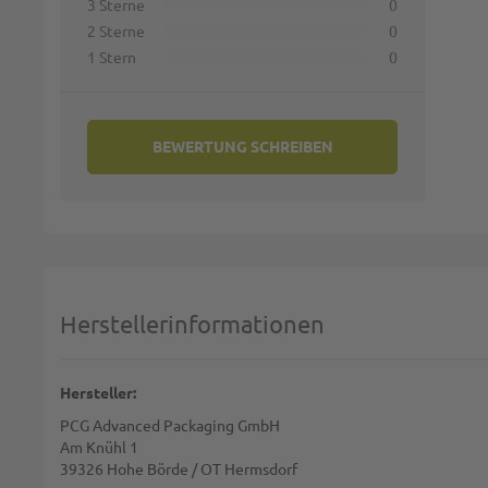
3 Sterne
0
2 Sterne
0
1 Stern
0
Zusamm
BEWERTUNG SCHREIBEN
Bewert
Herstellerinformationen
Diese S
BE
Hersteller:
PCG Advanced Packaging GmbH
Am Knühl 1
39326 Hohe Börde / OT Hermsdorf