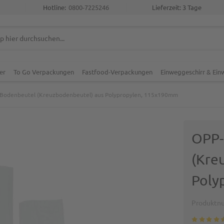
Hotline:
0800-7225246
Lieferzeit: 3 Tage
er
To Go Verpackungen
Fastfood-Verpackungen
Einweggeschirr & Ei
Bodenbeutel (Kreuzbodenbeutel) aus Polypropylen, 115x190mm
OPP-
(Kre
Poly
Produktn