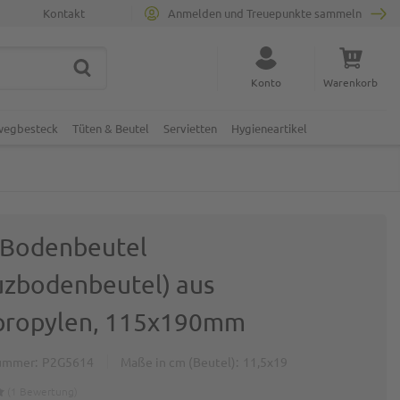
Kontakt
Anmelden und Treuepunkte sammeln
SUCHE
Suche schließen
Konto
Warenkorb
Minicart
nwegbesteck
Tüten & Beutel
Servietten
Hygieneartikel
Bodenbeutel
uzbodenbeutel) aus
propylen, 115x190mm
ummer
P2G5614
Maße in cm (Beutel)
11,5x19
1
Bewertung