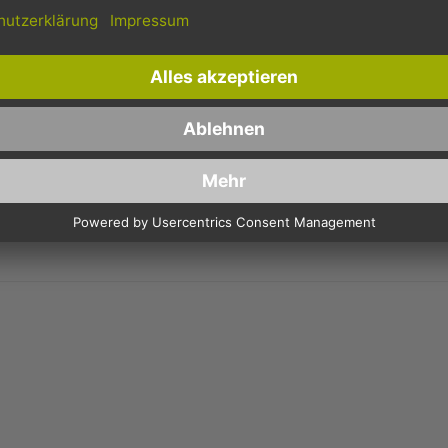
Schnelle Lieferung
Kostenloser Versand
Bestellungen bis 10 Uhr,
Innerhalb Deutschlands, bei
werden in der Regel noch am
Bestellungen ab 150,- Euro
selben Tag verschickt.
Netto-Warenwert.
BEWERTEN:
OPP-BODENBEUTEL (KREUZBODENBEUTEL)
Bewertung:
ar
2 stars
3 stars
4 stars
5 stars
Machen Sie Ihre Bewertung