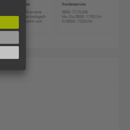
Bioverpackungen
Kundenservice
Pack2go bietet Ihnen eine
0800 - 72 25 246
große Auswahl an biologisch
Mo - Do: 08:00 - 17:00 Uhr
abbaubarem Geschirr und
Fr: 08:00 - 15:00 Uhr
Besteck.
 AUS POLYPROPYLEN, 115X190MM