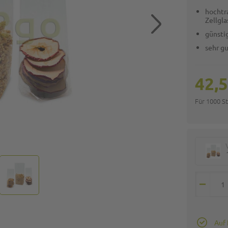
hochtr
Zellgla
günstig
sehr g
42,5
Für 1000 S
Auf