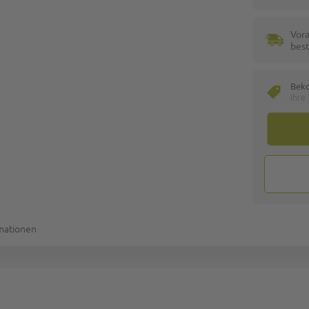
Vora
best
Bek
Ihre
rmationen