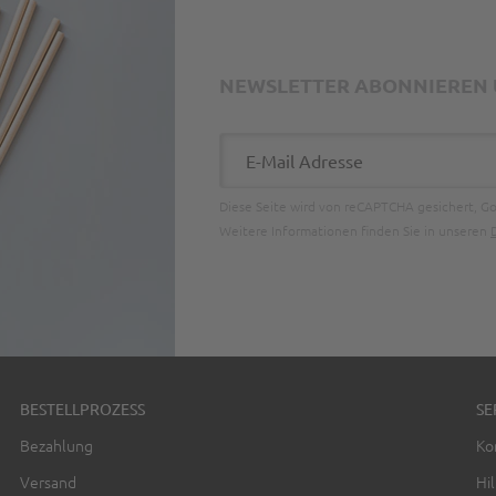
NEWSLETTER ABONNIEREN U
E-Mail Adresse
Diese Seite wird von reCAPTCHA gesichert, G
Weitere Informationen finden Sie in unseren
BESTELLPROZESS
SE
Bezahlung
Ko
Versand
Hil