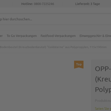
Hotline:
0800-7225246
Lieferzeit: 3 Tage
er
To Go Verpackungen
Fastfood-Verpackungen
Einweggeschirr & Ei
Bodenbeutel (Kreuzbodenbeutel) "Goldsterne" aus Polypropylen, 115x190mm
Top
OPP-
(Kre
Poly
Produktn
Seien Sie 