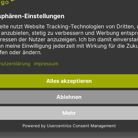
klein
Goldsterne
Schnelle Lieferung
Kostenloser Versand
Bestellungen bis 10 Uhr,
Innerhalb Deutschlands, bei
werden in der Regel noch am
Bestellungen ab 150,- Euro
selben Tag verschickt.
Netto-Warenwert.