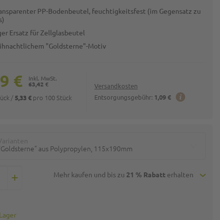
ansparenter PP-Bodenbeutel, feuchtigkeitsfest (im Gegensatz zu
s)
er Ersatz für Zellglasbeutel
ihnachtlichem "Goldsterne"-Motiv
9 €
63,42 €
Versandkosten
tück
/
pro 100 Stück
Entsorgungsgebühr:
1,09 €
5,33 €
Varianten
"Goldsterne" aus Polypropylen, 115x190mm
Mehr kaufen und bis zu
21 % Rabatt
erhalten
 Lager