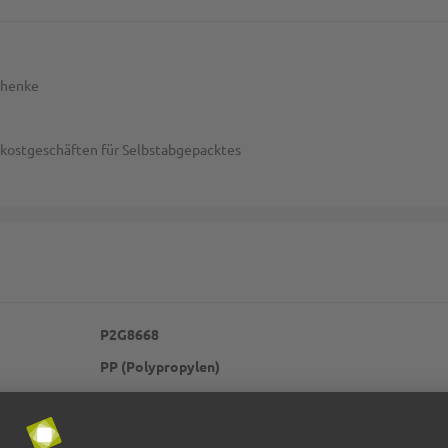
chenke
kostgeschäften für Selbstabgepacktes
P2G8668
PP (Polypropylen)
transparent
30my