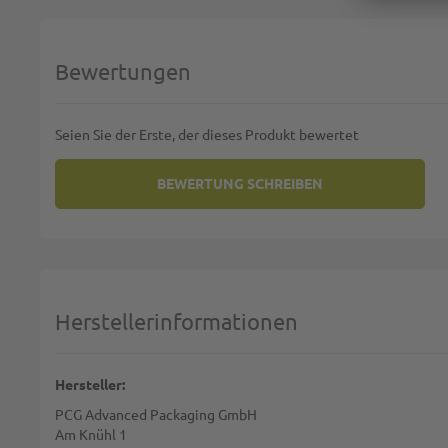
Bewertungen
Seien Sie der Erste, der dieses Produkt bewertet
BEWERTUNG SCHREIBEN
SIE BEWERTEN:
OPP-BODENBEUTEL (KREUZBO
Deine Bewertung:
1 star
2 stars
3 stars
4 stars
5 stars
Machen Sie Ihre Bewertung
Herstellerinformationen
Name:
Hersteller:
PCG Advanced Packaging GmbH
Zusammenfassung:
Am Knühl 1