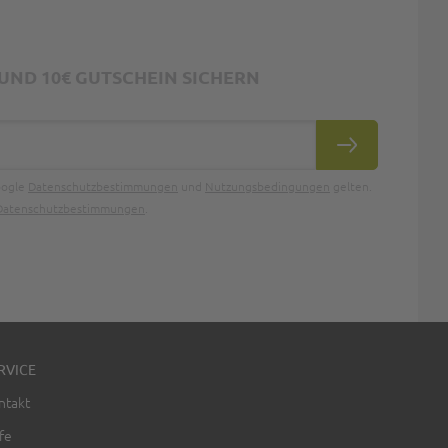
ND 10€ GUTSCHEIN SICHERN
ABONNIEREN
oogle
Datenschutzbestimmungen
und
Nutzungsbedingungen
gelten.
Datenschutzbestimmungen
.
RVICE
ntakt
fe