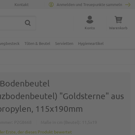
Kontakt
Anmelden und Treuepunkte sammeln
SUCHE
Suche schließen
Konto
Warenkorb
Minicart
nwegbesteck
Tüten & Beutel
Servietten
Hygieneartikel
Bodenbeutel
uzbodenbeutel) "Goldsterne" aus
propylen, 115x190mm
ummer
P2G8668
Maße in cm (Beutel)
11,5x19
der Erste, der dieses Produkt bewertet