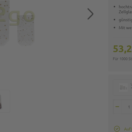
hochtr
Zellgla
günstig
Mit we
53,2
Für 1000 S
Auf