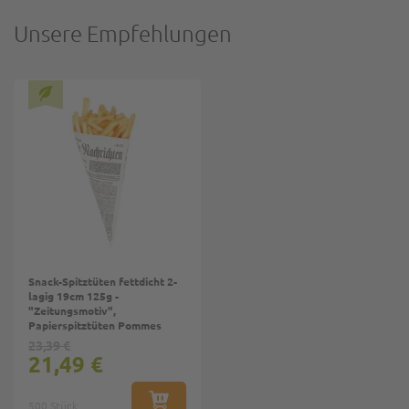
Unsere Empfehlungen
Snack-Spitztüten fettdicht 2-
lagig 19cm 125g -
"Zeitungsmotiv",
Papierspitztüten Pommes
23,39 €
21,49 €
500 Stück
IN DEN WARENKORB