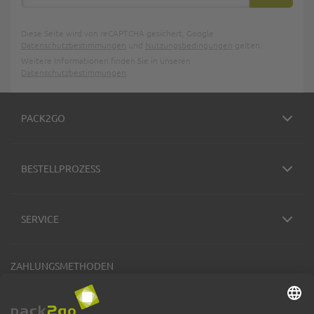
ABONNIE
Diese Seite wird von reCAPTCHA gesichert, Google
Datenschutzbestimmungen
und
Nutzungsbedingungen
gelten.
Weitere Informationen finden Sie in unseren
Datenschutzbestimmungen
.
PACK2GO
BESTELLPROZESS
SERVICE
ZAHLUNGSMETHODEN