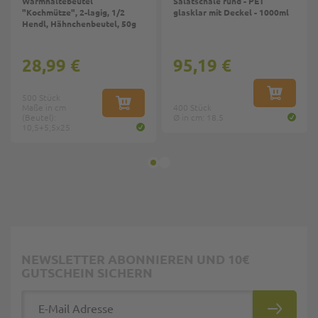
Warmhaltebeutel
Salatschale rund - PET
"Kochmütze", 2-lagig, 1/2
glasklar mit Deckel - 1000ml
Hendl, Hähnchenbeutel, 50g
28,99 €
95,19 €
500 Stück
IN DEN W
Maße in cm
IN DEN WARENKORB
400 Stück
(Beutel):
Ø in cm: 18.5
10,5+5,5x25
NEWSLETTER ABONNIEREN UND 10€
GUTSCHEIN SICHERN
E-Mail Adresse