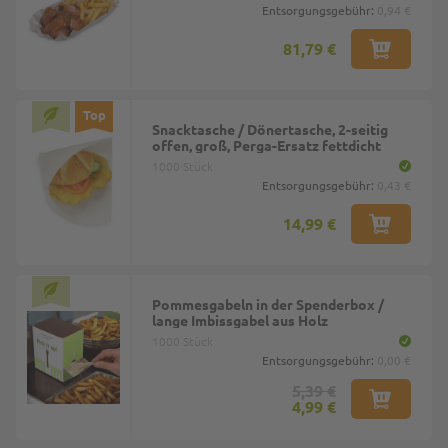
Entsorgungsgebühr:
0,94 €
81,79 €
Top
Snacktasche / Dönertasche, 2-seitig
offen, groß, Perga-Ersatz fettdicht
1000 Stück
Entsorgungsgebühr:
0,43 €
14,99 €
Pommesgabeln in der Spenderbox /
lange Imbissgabel aus Holz
1000 Stück
Entsorgungsgebühr:
0,00 €
5,39 €
4,99 €