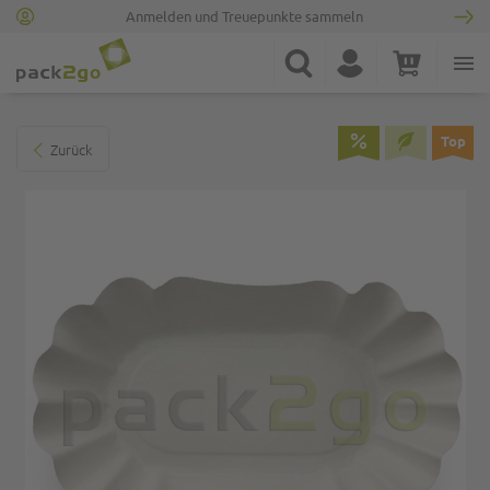
Anmelden und Treuepunkte sammeln
Zur Startseite
Suche
Konto
Warenkorb
Minicart
Zum Ende der Bildgalerie springen
Top
Zurück