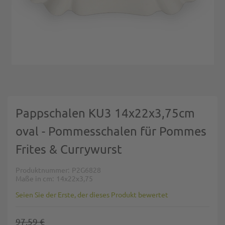
Zum Anfang der Bildgalerie springen
Pappschalen KU3 14x22x3,75cm
oval - Pommesschalen für Pommes
Frites & Currywurst
Produktnummer
P2G6828
Maße in cm
14x22x3,75
Seien Sie der Erste, der dieses Produkt bewertet
97,59 €