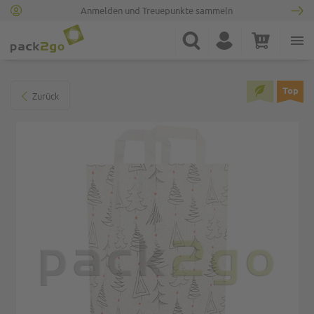
Anmelden und Treuepunkte sammeln
Zur Startseite
Suche
Konto
Warenkorb
Minicart
Zum Ende der Bildgalerie springen
Top
Zurück