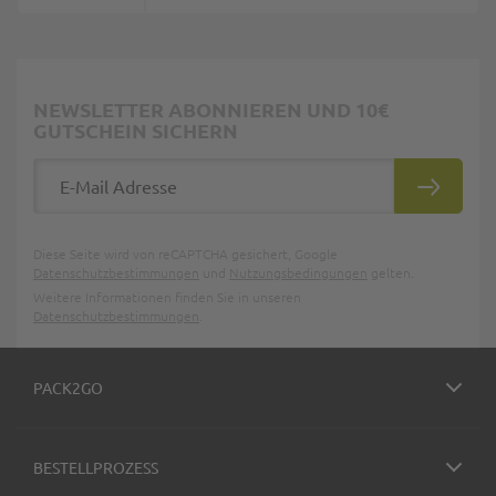
NEWSLETTER ABONNIEREN UND 10€
GUTSCHEIN SICHERN
E-Mail Adresse
ABONNIE
Diese Seite wird von reCAPTCHA gesichert, Google
Datenschutzbestimmungen
und
Nutzungsbedingungen
gelten.
Weitere Informationen finden Sie in unseren
Datenschutzbestimmungen
.
PACK2GO
BESTELLPROZESS