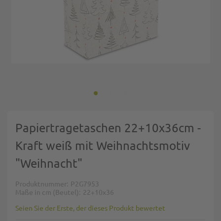
Zum Anfang der Bildgalerie springen
Papiertragetaschen 22+10x36cm -
Kraft weiß mit Weihnachtsmotiv
"Weihnacht"
Produktnummer
P2G7953
Maße in cm (Beutel)
22+10x36
Seien Sie der Erste, der dieses Produkt bewertet