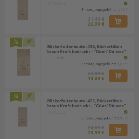
1000 Stück
Entsorgungsgebühr:
1,11 €
31,49 €
26,99 €
Bäckerfaltenbeutel 433, Bäckertüten
braun Kraft bedruckt - "Gönn' Dir was"
500 Stück
Entsorgungsgebühr:
1,67 €
22,99 €
19,99 €
Bäckerfaltenbeutel 422, Bäckertüten
braun Kraft bedruckt - "Gönn' Dir was"
1000 Stück
Entsorgungsgebühr:
0,85 €
24,09 €
20,99 €