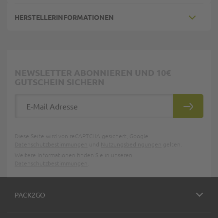
HERSTELLERINFORMATIONEN
NEWSLETTER ABONNIEREN UND 10€
GUTSCHEIN SICHERN
E-Mail Adresse
ABONNIE
Diese Seite wird von reCAPTCHA gesichert, Google
Datenschutzbestimmungen
und
Nutzungsbedingungen
gelten.
Weitere Informationen finden Sie in unseren
Datenschutzbestimmungen
.
PACK2GO