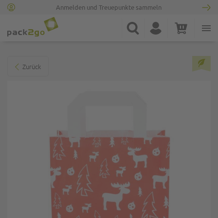
Anmelden und Treuepunkte sammeln
Zur Startseite
Suche
Konto
Warenkorb
Minicart
Zum Ende der Bildgalerie springen
Zurück