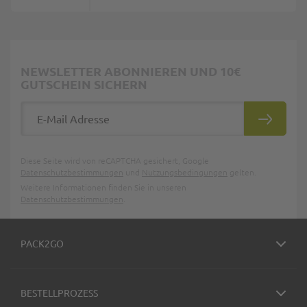
NEWSLETTER ABONNIEREN UND 10€
GUTSCHEIN SICHERN
E-Mail Adresse
ABONNIE
Diese Seite wird von reCAPTCHA gesichert, Google
Datenschutzbestimmungen
und
Nutzungsbedingungen
gelten.
Weitere Informationen finden Sie in unseren
Datenschutzbestimmungen
.
PACK2GO
BESTELLPROZESS