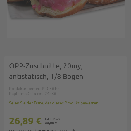
Zum Anfang der Bildgalerie springen
OPP-Zuschnitte, 20my,
antistatisch, 1/8 Bogen
Produktnummer
P2G5610
Papiermaße in cm
24x36
Seien Sie der Erste, der dieses Produkt bewertet
26,89 €
32,00 €
Für 2000 Stück
/
pro 1000 Stück
13,45 €