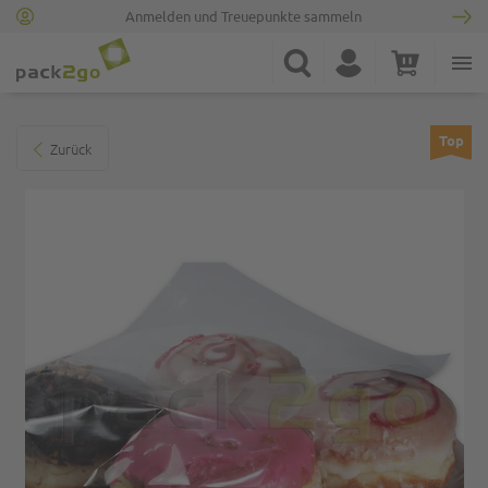
Anmelden und Treuepunkte sammeln
Zur Startseite
Suche
Konto
Warenkorb
Minicart
Zum Ende der Bildgalerie springen
Top
Zurück