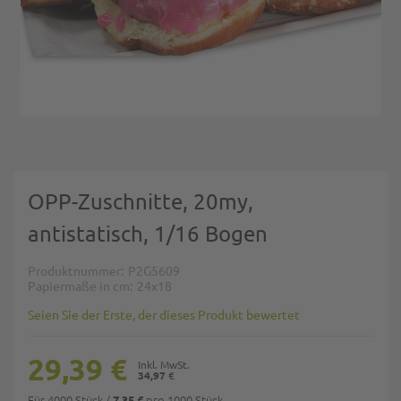
Zum Anfang der Bildgalerie springen
OPP-Zuschnitte, 20my,
antistatisch, 1/16 Bogen
Produktnummer
P2G5609
Papiermaße in cm
24x18
Seien Sie der Erste, der dieses Produkt bewertet
29,39 €
34,97 €
Für 4000 Stück
/
pro 1000 Stück
7,35 €