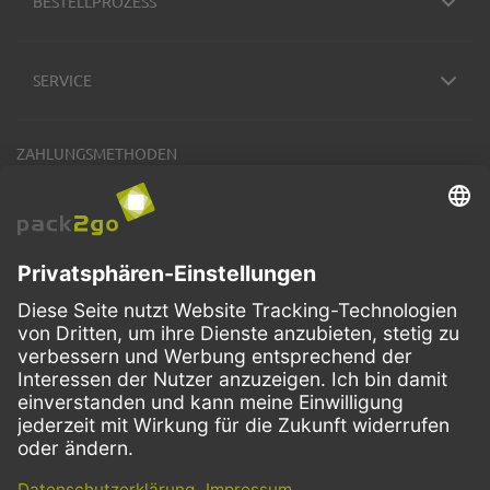
BESTELLPROZESS
SERVICE
ZAHLUNGSMETHODEN
VERSANDARTEN
Facebook
Instagram
LinkedIn