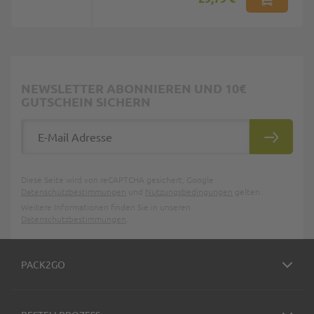
NEWSLETTER ABONNIEREN UND 10€
GUTSCHEIN SICHERN
E-Mail Adresse
ABONNIE
Diese Seite wird von reCAPTCHA gesichert, Google
Datenschutzbestimmungen
und
Nutzungsbedingungen
gelten.
Weitere Informationen finden Sie in unseren
Datenschutzbestimmungen
.
PACK2GO