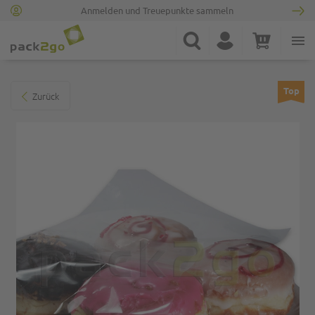
Anmelden und Treuepunkte sammeln
Zur Startseite
Suche
Konto
Warenkorb
Minicart
Zum Ende der Bildgalerie springen
Top
Zurück