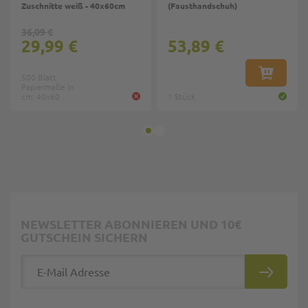
Zuschnitte weiß - 40x60cm
(Fausthandschuh)
36,09 €
29,99 €
53,89 €
500 Blatt
IN DEN W
Papiermaße in
cm: 40x60
1 Stück
NEWSLETTER ABONNIEREN UND 10€
GUTSCHEIN SICHERN
E-Mail Adresse
ABONNIE