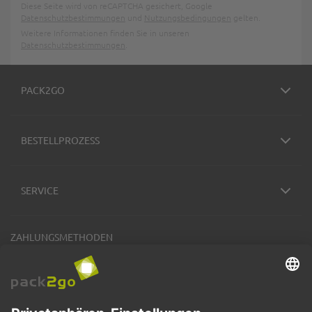
Diese Seite wird von reCAPTCHA gesichert, Google
Datenschutzbestimmungen
und
Nutzungsbedingungen
gelten.
Weitere Informationen finden Sie in unseren
Datenschutzbestimmungen
.
PACK2GO
BESTELLPROZESS
SERVICE
ZAHLUNGSMETHODEN