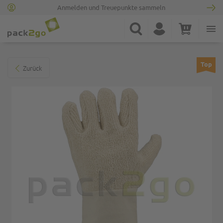
Anmelden und Treuepunkte sammeln
Zur Startseite
Suche
Konto
Warenkorb
Minicart
Zum Ende der Bildgalerie springen
Top
Zurück