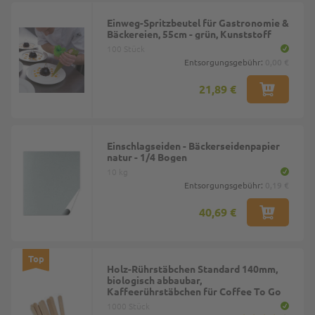
Einweg-Spritzbeutel für Gastronomie &
Bäckereien, 55cm - grün, Kunststoff
100 Stück
Entsorgungsgebühr:
0,00 €
21,89 €
Einschlagseiden - Bäckerseidenpapier
natur - 1/4 Bogen
10 kg
Entsorgungsgebühr:
0,19 €
40,69 €
Top
Holz-Rührstäbchen Standard 140mm,
biologisch abbaubar,
Kaffeerührstäbchen für Coffee To Go
1000 Stück