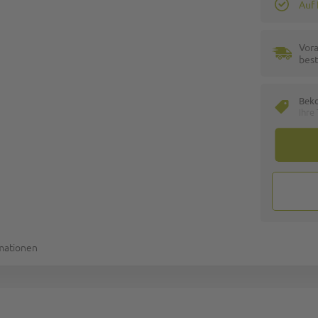
Auf
Vora
best
Bek
Ihre
rmationen