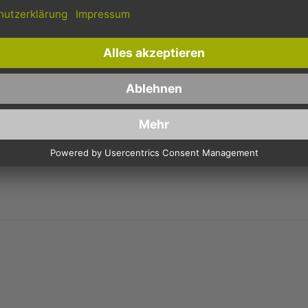
Schnelle Lieferung
Kostenloser Versand
Bestellungen bis 10 Uhr,
Innerhalb Deutschlands, bei
werden in der Regel noch am
Bestellungen ab 150,- Euro
selben Tag verschickt.
Netto-Warenwert.
R MEHRWEG-MENÜSCHALEN - 227X178X37MM, TRANS