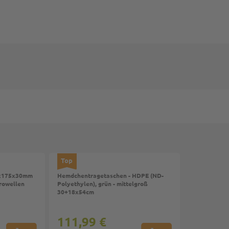
Top
5x175x30mm
Hemdchentragetaschen - HDPE (ND-
krowellen
Polyethylen), grün - mittelgroß
30+18x54cm
111,99 €