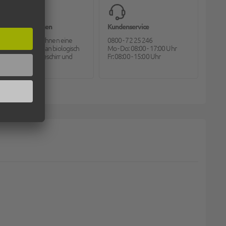
Bioverpackungen
Kundenservice
Pack2go bietet Ihnen eine
0800 - 72 25 246
große Auswahl an biologisch
Mo - Do: 08:00 - 17:00 Uhr
abbaubarem Geschirr und
Fr: 08:00 - 15:00 Uhr
Besteck.
PARENT