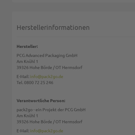
Deine Bewertung:
1 star
2 stars
3 stars
4 stars
5 stars
Machen Sie Ihre Bewertung
Herstellerinformationen
Name:
Hersteller:
PCG Advanced Packaging GmbH
Zusammenfassung:
Am Knühl 1
39326 Hohe Börde / OT Hermsdorf
E-Mail:
info@pack2go.de
Tel. 0800 72 25 246
Bewertung:
Verantwortliche Person:
pack2go - ein Projekt der PCG GmbH
Am Knühl 1
39326 Hohe Börde / OT Hermsdorf
Diese Seite wird von reCAPTCHA gesichert, Google
Datenschutzbestim
E-Mail:
info@pack2go.de