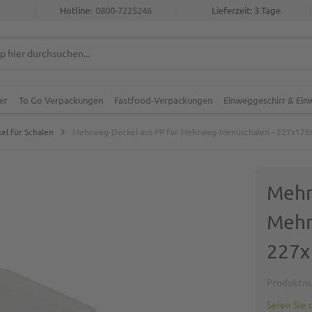
Hotline:
0800-7225246
Lieferzeit: 3 Tage
er
To Go Verpackungen
Fastfood-Verpackungen
Einweggeschirr & Ei
el für Schalen
Mehrweg-Deckel aus PP für Mehrweg-Menüschalen - 227x178
Mehr
Mehr
227x
Produktn
Seien Sie 