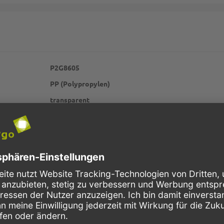
P2G8605
PP (Polypropylen)
transparent
eckig
unbedruckt