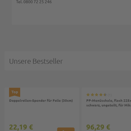
Tel. 0800 72 25 246
BEWERTUNG ABSCHICKEN
Unsere Bestseller
Top
1
Doppelrollen-Spender für Folie (30cm)
PP-Menüschale, flach 22
schwarz, ungeteilt, für Mi
22,19 €
96,29 €