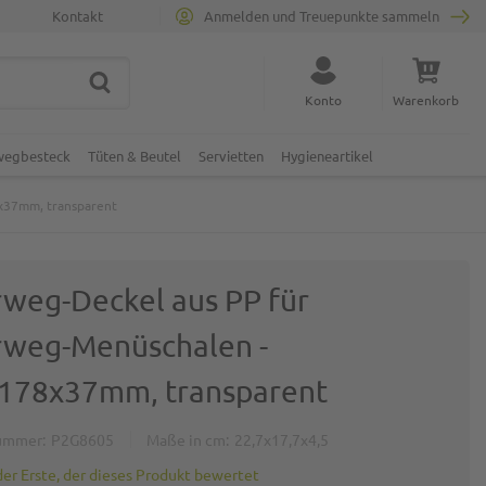
Kontakt
Anmelden und Treuepunkte sammeln
SUCHE
Suche schließen
Konto
Warenkorb
Minicart
nwegbesteck
Tüten & Beutel
Servietten
Hygieneartikel
x37mm, transparent
weg-Deckel aus PP für
weg-Menüschalen -
178x37mm, transparent
ummer
P2G8605
Maße in cm
22,7x17,7x4,5
der Erste, der dieses Produkt bewertet