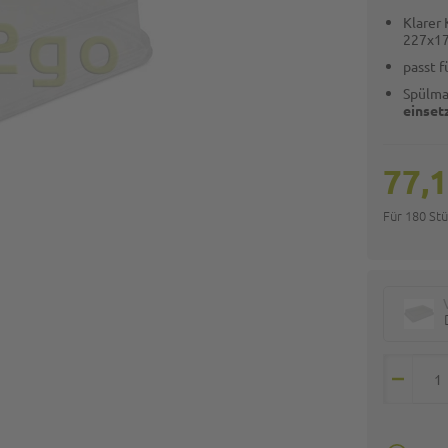
Klarer
227x1
passt f
Spülma
einset
77,1
Für 180 St