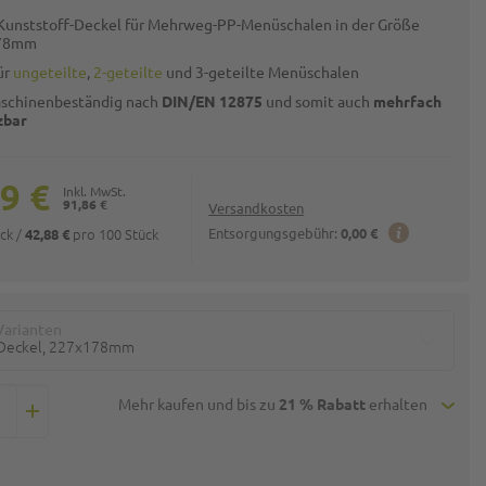
 Kunststoff-Deckel für Mehrweg-PP-Menüschalen in der Größe
78mm
ür
ungeteilte
,
2-geteilte
und 3-geteilte Menüschalen
schinenbeständig nach
DIN/EN 12875
und somit auch
mehrfach
zbar
9 €
91,86 €
Versandkosten
ück
/
pro 100 Stück
Entsorgungsgebühr:
0,00 €
42,88 €
Varianten
Deckel, 227x178mm
Mehr kaufen und bis zu
21 % Rabatt
erhalten