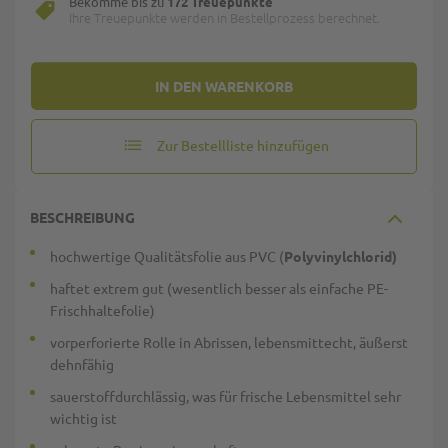
Bekomme bis zu
172 Treuepunkte
Ihre Treuepunkte werden in Bestellprozess berechnet.
IN DEN WARENKORB
Zur Bestellliste hinzufügen
BESCHREIBUNG
hochwertige Qualitätsfolie aus PVC (
Polyvinylchlorid
)
haftet extrem gut (wesentlich besser als einfache PE-
Frischhaltefolie)
vorperforierte Rolle in Abrissen, lebensmittecht, äußerst
dehnfähig
sauerstoffdurchlässig, was für frische Lebensmittel sehr
wichtig ist