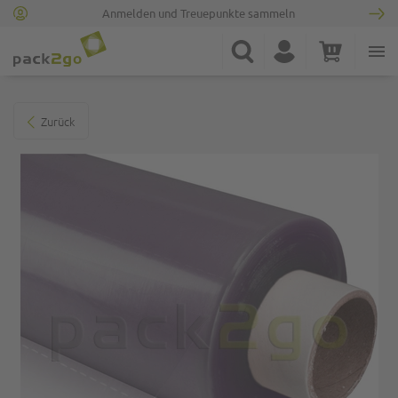
Anmelden und Treuepunkte sammeln
Zur Startseite
Suche
Konto
Warenkorb
Minicart
Zum Ende der Bildgalerie springen
Zurück