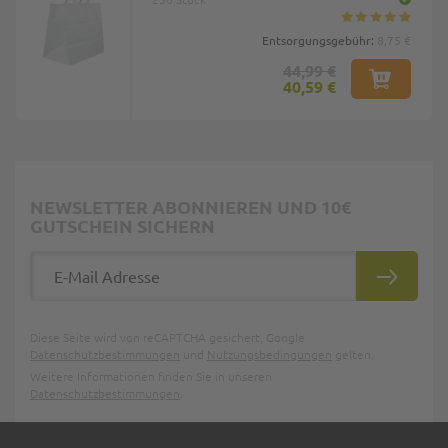
Entsorgungsgebühr:
8,75 €
44,99 €
40,59 €
NEWSLETTER ABONNIEREN UND 10€
GUTSCHEIN SICHERN
E-Mail Adresse
ABONNIE
Diese Seite wird von reCAPTCHA gesichert, Google
Datenschutzbestimmungen
und
Nutzungsbedingungen
gelten.
Weitere Informationen finden Sie in unseren
Datenschutzbestimmungen
.