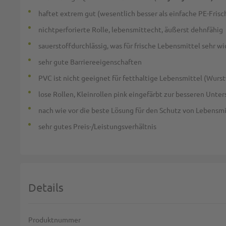
haftet extrem gut (wesentlich besser als einfache PE-Frisc
nichtperforierte Rolle, lebensmittecht, äußerst dehnfähig
sauerstoffdurchlässig, was für frische Lebensmittel sehr wic
sehr gute Barriereeigenschaften
PVC ist nicht geeignet für fetthaltige Lebensmittel (Wurst
lose Rollen, Kleinrollen pink eingefärbt zur besseren Unte
nach wie vor die beste Lösung für den Schutz von Lebensmitt
sehr gutes Preis-/Leistungsverhältnis
Details
Weitere Informationen
Produktnummer