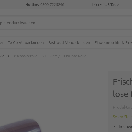
Hotline:
0800-7225246
Lieferzeit: 3 Tage
er
To Go Verpackungen
Fastfood-Verpackungen
Einweggeschirr & Ei
lie
Frischhaltefolie - PVC, 60cm / 300m lose Rolle
Frisc
lose 
Produktn
Seien Sie 
hochwe