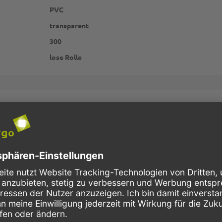
PVC
transparent
300
lose Rolle
Schnelle Lieferung
Kostenloser Versand
Bestellungen bis 10 Uhr,
Innerhalb Deutschlands, bei
werden in der Regel noch am
Bestellungen ab 150,- Euro
selben Tag verschickt.
Netto-Warenwert.