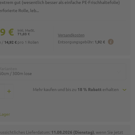
extrem gut (wesentlich besser als einfache PE-Frischhaltefolie)
rforierte Rolle, leb...
9 €
71,03 €
Versandkosten
en
/
pro 1 Rollen
Entsorgungsgebühr:
1,92 €
14,92 €
Varianten
60cm / 300m lose
Mehr kaufen und bis zu
18 % Rabatt
erhalten
 Lager
ussichtliches Lieferdatum:
11.08.2026 (Dienstag)
, wenn Sie jetzt