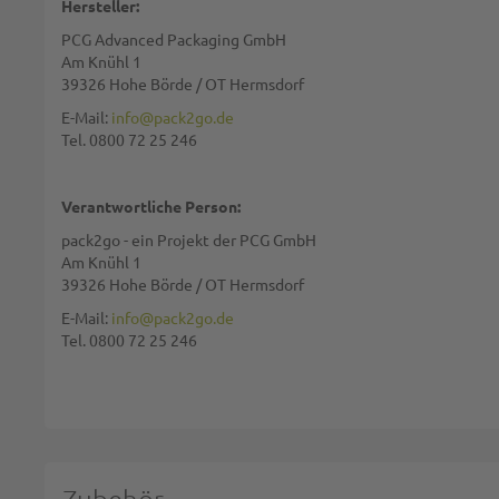
Hersteller:
PCG Advanced Packaging GmbH
Zusammenfassung:
Am Knühl 1
39326 Hohe Börde / OT Hermsdorf
E-Mail:
info@pack2go.de
Tel. 0800 72 25 246
Bewertung:
Verantwortliche Person:
pack2go - ein Projekt der PCG GmbH
Am Knühl 1
39326 Hohe Börde / OT Hermsdorf
Diese Seite wird von reCAPTCHA gesichert, Google
Datenschutzbestim
E-Mail:
info@pack2go.de
Tel. 0800 72 25 246
BEWERTUNG ABSCHICKEN
Zubehör