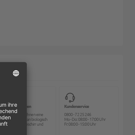
Bioverpackungen
Kundenservice
Pack2go bietet Ihnen eine
0800 - 72 25 246
große Auswahl an biologisch
Mo - Do: 08:00 - 17:00 Uhr
abbaubarem Geschirr und
Fr: 08:00 - 15:00 Uhr
Besteck.