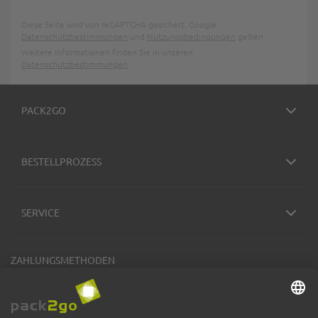
Diese Seite wird von reCAPTCHA gesichert, Google
Datenschutzbestimmungen
und
Nutzungsbedingungen
gelten.
Weitere Informationen finden Sie in unseren
Datenschutzbestimmungen
.
PACK2GO
BESTELLPROZESS
SERVICE
ZAHLUNGSMETHODEN