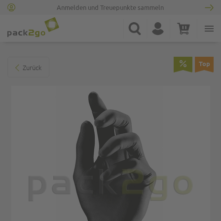
Anmelden und Treuepunkte sammeln
Zur Startseite
Suche
Konto
Warenkorb
Minicart
Zum Ende der Bildgalerie springen
Top
Zurück