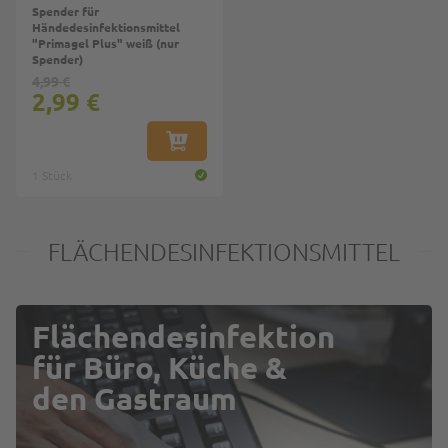
Spender für
Händedesinfektionsmittel
"Primagel Plus" weiß (nur
Spender)
4,99 €
2,99 €
IN DEN WARENKORB
1 Stück
FLÄCHENDESINFEKTIONSMITTEL
Flächendesinfektion
für Büro, Küche &
den Gastraum