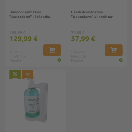
Händedesinfektion
Händedesinfektion
"Descoderm" 1l-Flasche
"Descoderm" 5l Kanister
199,99 €
70,69 €
129,99 €
57,99 €
12 Stück
IN DEN WARENKORB
1 Kanister
IN DEN W
Inhalt: 1L-
Inhalt: 5L-
Flasche
Kanister
Top