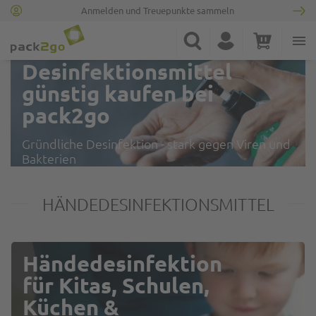
Anmelden und Treuepunkte sammeln
Zur Startseite
Suche
Konto
Warenkorb
Desinfektionsmittel
Minicart
günstig kaufen bei
pack2go
Gründliche Desinfektion - stark gegen Viren und
Bakterien
HÄNDEDESINFEKTIONSMITTEL
Händedesinfektion
für Kitas, Schulen,
Küchen &