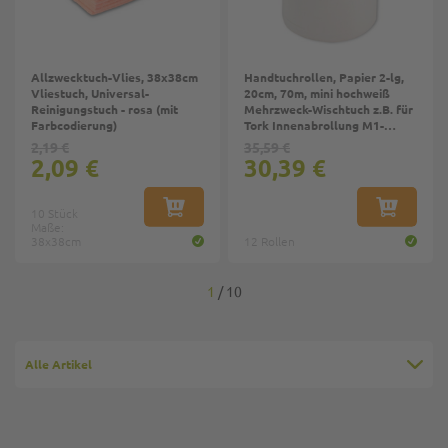
Allzwecktuch-Vlies, 38x38cm
Handtuchrollen, Papier 2-lg,
Vliestuch, Universal-
20cm, 70m, mini hochweiß
Reinigungstuch - rosa (mit
Mehrzweck-Wischtuch z.B. für
Farbcodierung)
Tork Innenabrollung M1-
System
2,19 €
35,59 €
2,09 €
30,39 €
10 Stück
IN DEN WARENKORB
IN DEN W
Maße:
38x38cm
12 Rollen
1
 / 10
Alle Artikel