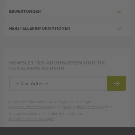
BEWERTUNGEN
HERSTELLERINFORMATIONEN
NEWSLETTER ABONNIEREN UND 10€
GUTSCHEIN SICHERN
E-Mail Adresse
ABONNIE
Diese Seite wird von reCAPTCHA gesichert, Google
Datenschutzbestimmungen
und
Nutzungsbedingungen
gelten.
Weitere Informationen finden Sie in unseren
Datenschutzbestimmungen
.