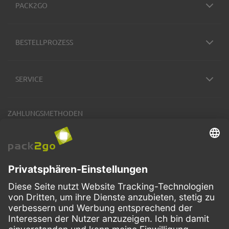
PACK2GO
BESTELLPROZESS
SERVICE
ZAHLUNGSMETHODEN
VERSANDARTEN