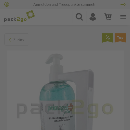
Anmelden und Treuepunkte sammeln
Zur Startseite
Suche
Konto
Warenkorb
Minicart
Zum Ende der Bildgalerie springen
Top
Zurück