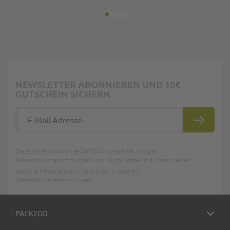
NEWSLETTER ABONNIEREN UND 10€
GUTSCHEIN SICHERN
E-Mail Adresse
ABONNIE
Diese Seite wird von reCAPTCHA gesichert, Google
Datenschutzbestimmungen
und
Nutzungsbedingungen
gelten.
Weitere Informationen finden Sie in unseren
Datenschutzbestimmungen
.
PACK2GO