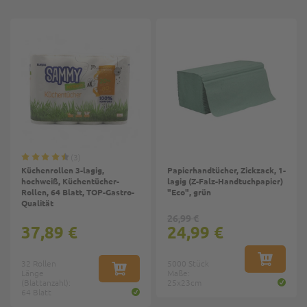
3
Küchenrollen 3-lagig,
Papierhandtücher, Zickzack, 1-
hochweiß, Küchentücher-
lagig (Z-Falz-Handtuchpapier)
Rollen, 64 Blatt, TOP-Gastro-
"Eco", grün
Qualität
26,99 €
37,89 €
24,99 €
32 Rollen
5000 Stück
IN DEN W
Länge
IN DEN WARENKORB
Maße:
(Blattanzahl):
25x23cm
64 Blatt