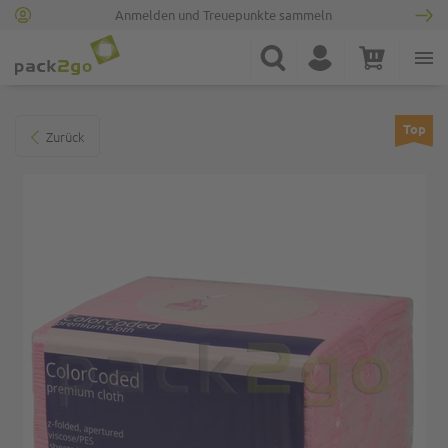
Anmelden und Treuepunkte sammeln
Zur Startseite
Suche
Konto
Warenkorb
Minicart
Zum Ende der Bildgalerie springen
Top
Zurück