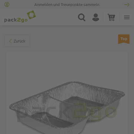
Anmelden und Treuepunkte sammeln
Zur Startseite
Suche
Konto
Warenkorb
Minicart
Zum Ende der Bildgalerie springen
Top
Zurück