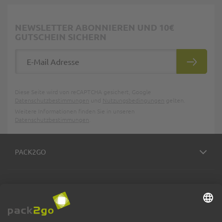
NEWSLETTER ABONNIEREN UND 10€
GUTSCHEIN SICHERN
E-Mail Adresse
ABONNIE
Diese Seite wird von reCAPTCHA gesichert, Google
Datenschutzbestimmungen
und
Nutzungsbedingungen
gelten.
Weitere Informationen finden Sie in unseren
Datenschutzbestimmungen
.
PACK2GO
BESTELLPROZESS