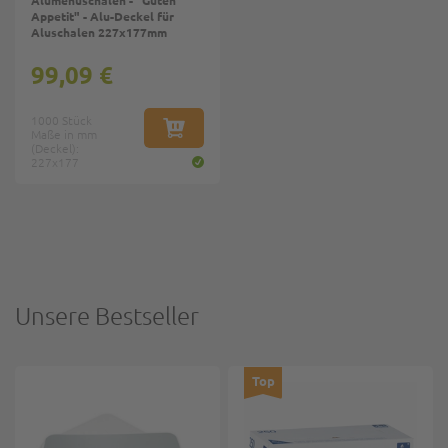
Alumenüschalen - "Guten
Appetit" - Alu-Deckel für
Aluschalen 227x177mm
99,09 €
1000 Stück
Maße in mm
IN DEN WARENKORB
(Deckel):
227x177
Unsere Bestseller
Top