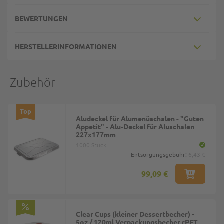
BEWERTUNGEN
HERSTELLERINFORMATIONEN
Zubehör
Top
Aludeckel für Alumenüschalen - "Guten
Appetit" - Alu-Deckel für Aluschalen
227x177mm
1000 Stück
Entsorgungsgebühr:
6,43 €
99,09 €
Clear Cups (kleiner Dessertbecher) -
5oz / 120ml Verpackungsbecher rPET