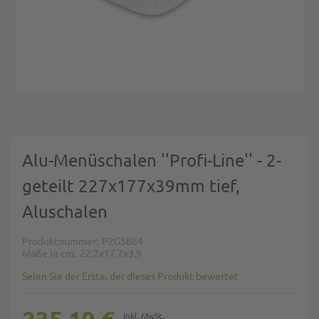
Zum Anfang der Bildgalerie springen
Alu-Menüschalen ''Profi-Line'' - 2-
geteilt 227x177x39mm tief,
Aluschalen
Produktnummer
P2G5864
Maße in cm
22,7x17,7x3,9
Seien Sie der Erste, der dieses Produkt bewertet