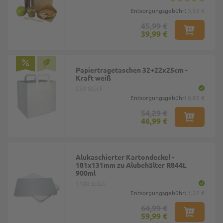
Entsorgungsgebühr:
3,52 €
45,99 €
39,99 €
Papiertragetaschen 32+22x25cm -
Kraft weiß
250 Stück
Entsorgungsgebühr:
6,85 €
54,29 €
46,99 €
Alukaschierter Kartondeckel -
181x131mm zu Alubehälter R844L
900ml
1100 Stück
Entsorgungsgebühr:
1,22 €
64,99 €
59,99 €