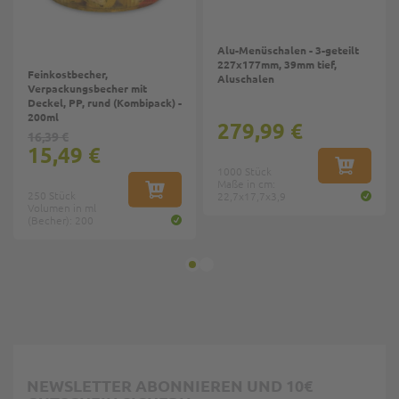
Alu-Menüschalen - 3-geteilt
227x177mm, 39mm tief,
Feinkostbecher,
Aluschalen
Verpackungsbecher mit
Deckel, PP, rund (Kombipack) -
200ml
279,99 €
16,39 €
15,49 €
1000 Stück
IN DEN W
Maße in cm:
250 Stück
IN DEN WARENKORB
22,7x17,7x3,9
Volumen in ml
(Becher): 200
NEWSLETTER ABONNIEREN UND 10€