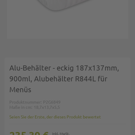
Zum Anfang der Bildgalerie springen
Alu-Behälter - eckig 187x137mm,
900ml, Alubehälter R844L für
Menüs
Produktnummer
P2G6849
Maße in cm
18,7x13,7x5,5
Seien Sie der Erste, der dieses Produkt bewertet