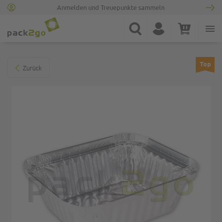
Anmelden und Treuepunkte sammeln
Zur Startseite
Suche
Konto
Warenkorb
Minicart
Zum Ende der Bildgalerie springen
Top
Zurück