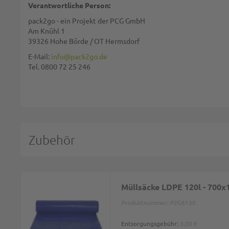
Verantwortliche Person:
pack2go - ein Projekt der PCG GmbH
Am Knühl 1
39326 Hohe Börde / OT Hermsdorf
Diese Seite wird von reCAPTCHA gesichert, Google
Datenschutzbestim
E-Mail:
info@pack2go.de
Tel. 0800 72 25 246
BEWERTUNG ABSCHICKEN
Zubehör
Müllsäcke LDPE 120l - 700x
Produktnummer:
P2G6130
Entsorgungsgebühr:
0,00 €