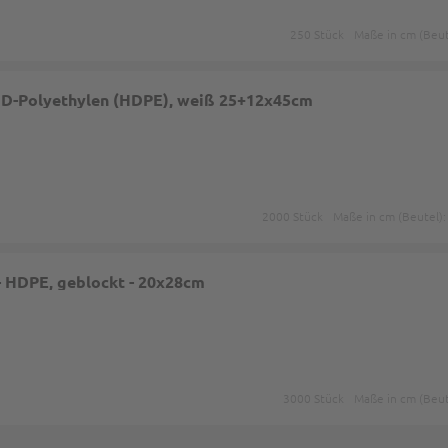
250 Stück
Maße in cm (Beut
ND-Polyethylen (HDPE), weiß 25+12x45cm
2000 Stück
Maße in cm (Beutel)
 - HDPE, geblockt - 20x28cm
3000 Stück
Maße in cm (Beut