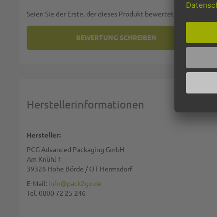
Seien Sie der Erste, der dieses Produkt bewertet
BEWERTUNG SCHREIBEN
SIE BEWERTEN:
ABRISSBEUTEL / FLACHBEUTEL 
Deine Bewertung:
1 star
2 stars
3 stars
4 stars
5 stars
Machen Sie Ihre Bewertung
Herstellerinformationen
Name:
Hersteller:
PCG Advanced Packaging GmbH
Zusammenfassung:
Am Knühl 1
39326 Hohe Börde / OT Hermsdorf
E-Mail:
info@pack2go.de
Tel. 0800 72 25 246
Bewertung: