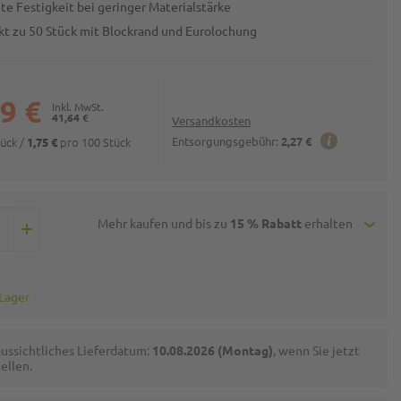
te Festigkeit bei geringer Materialstärke
kt zu 50 Stück mit Blockrand und Eurolochung
9 €
41,64 €
Versandkosten
tück
/
pro 100 Stück
Entsorgungsgebühr:
2,27 €
1,75 €
Mehr kaufen und bis zu
15 % Rabatt
erhalten
 Lager
ussichtliches Lieferdatum:
10.08.2026 (Montag)
, wenn Sie jetzt
ellen.