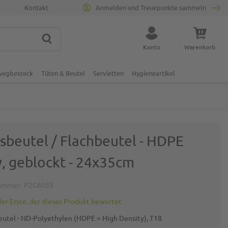
Kontakt
Anmelden und Treuepunkte sammeln
SUCHE
Suche schließen
Konto
Warenkorb
Minicart
nwegbesteck
Tüten & Beutel
Servietten
Hygieneartikel
sbeutel / Flachbeutel - HDPE
, geblockt - 24x35cm
ummer
P2G8059
der Erste, der dieses Produkt bewertet
eutel - ND-Polyethylen (HDPE = High Density), T18