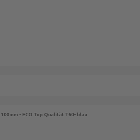
mungen
und
Nutzungsbedingungen
gelten.
1100mm - ECO Top Qualität T60- blau