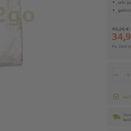
sehr gu
gebloc
43,26 €
34,9
Für 2000 S
Auf
Vora
best