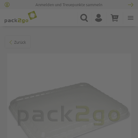
Anmelden und Treuepunkte sammeln
Zur Startseite
Suche
Konto
Warenkorb
Minicart
Zum Ende der Bildgalerie springen
Zurück