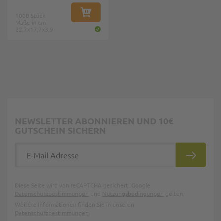
1000 Stück
IN DEN WARENKORB
Maße in cm:
22,7x17,7x3,9
NEWSLETTER ABONNIEREN UND 10€
GUTSCHEIN SICHERN
E-Mail Adresse
ABONNIE
Diese Seite wird von reCAPTCHA gesichert, Google
Datenschutzbestimmungen
und
Nutzungsbedingungen
gelten.
Weitere Informationen finden Sie in unseren
Datenschutzbestimmungen
.