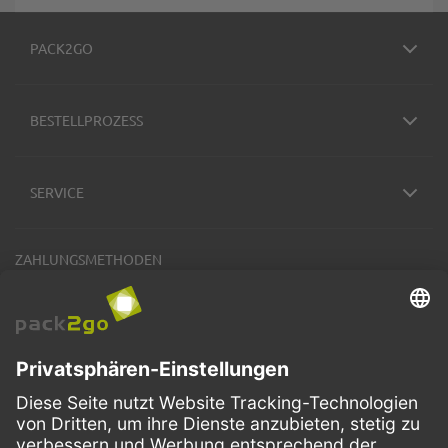
PACK2GO
BESTELLPROZESS
SERVICE
ZAHLUNGSMETHODEN
VERSANDARTEN