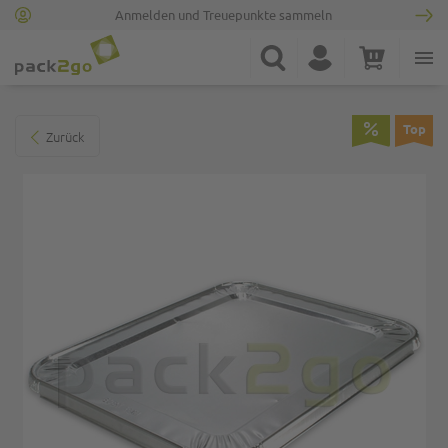
Anmelden und Treuepunkte sammeln
Zur Startseite
Suche
Konto
Warenkorb
Minicart
Zum Ende der Bildgalerie springen
Top
Zurück