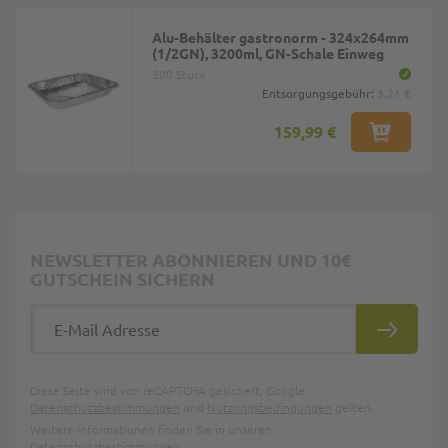
Alu-Behälter gastronorm - 324x264mm
(1/2GN), 3200ml, GN-Schale Einweg
300 Stück
Entsorgungsgebühr:
3,21 €
159,99 €
NEWSLETTER ABONNIEREN UND 10€
GUTSCHEIN SICHERN
E-Mail Adresse
ABONNIE
Diese Seite wird von reCAPTCHA gesichert, Google
Datenschutzbestimmungen
und
Nutzungsbedingungen
gelten.
Weitere Informationen finden Sie in unseren
Datenschutzbestimmungen
.