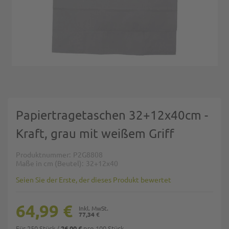
Zum Anfang der Bildgalerie springen
Papiertragetaschen 32+12x40cm -
Kraft, grau mit weißem Griff
Produktnummer
P2G8808
Maße in cm (Beutel)
32+12x40
Seien Sie der Erste, der dieses Produkt bewertet
64,99 €
77,34 €
Für 250 Stück
/
pro 100 Stück
26,00 €