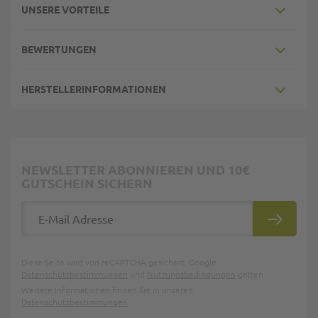
UNSERE VORTEILE
BEWERTUNGEN
HERSTELLERINFORMATIONEN
NEWSLETTER ABONNIEREN UND 10€
GUTSCHEIN SICHERN
E-Mail Adresse
ABONNIE
Diese Seite wird von reCAPTCHA gesichert, Google
Datenschutzbestimmungen
und
Nutzungsbedingungen
gelten.
Weitere Informationen finden Sie in unseren
Datenschutzbestimmungen
.