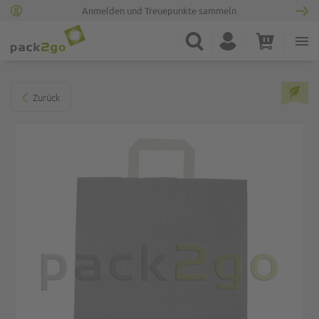
Anmelden und Treuepunkte sammeln
Zur Startseite
Suche
Konto
Warenkorb
Minicart
Zum Ende der Bildgalerie springen
Zurück