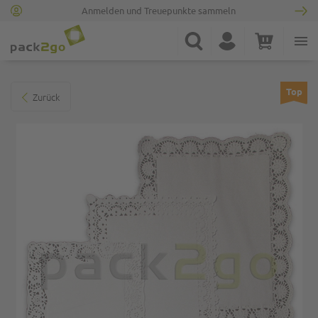
Anmelden und Treuepunkte sammeln
Zur Startseite
Suche
Konto
Warenkorb
Minicart
Zum Ende der Bildgalerie springen
Top
Zurück