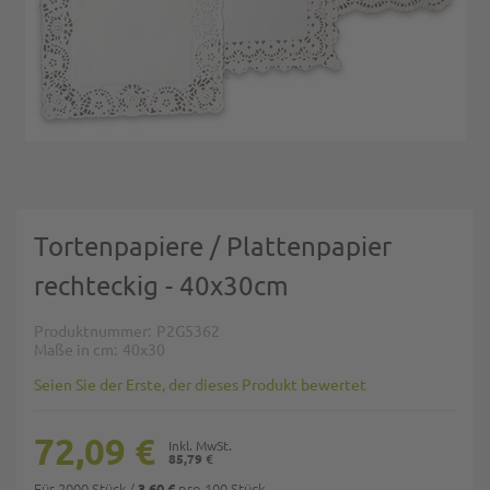
Zum Anfang der Bildgalerie springen
Tortenpapiere / Plattenpapier
rechteckig - 40x30cm
Produktnummer
P2G5362
Maße in cm
40x30
Seien Sie der Erste, der dieses Produkt bewertet
72,09 €
85,79 €
Für 2000 Stück
/
pro 100 Stück
3,60 €