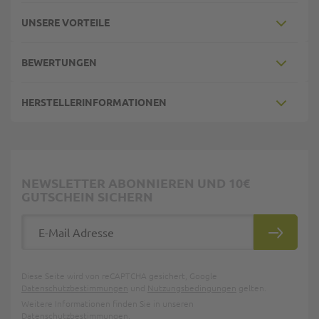
UNSERE VORTEILE
BEWERTUNGEN
HERSTELLERINFORMATIONEN
NEWSLETTER ABONNIEREN UND 10€
GUTSCHEIN SICHERN
E-Mail Adresse
ABONNIE
Diese Seite wird von reCAPTCHA gesichert, Google
Datenschutzbestimmungen
und
Nutzungsbedingungen
gelten.
Weitere Informationen finden Sie in unseren
Datenschutzbestimmungen
.