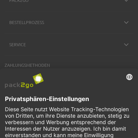
PACK2GO
BESTELLPROZESS
SERVICE
ZAHLUNGSMETHODEN
VERSANDARTEN
Facebook
Instagram
LinkedIn