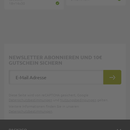
18+14x30
NEWSLETTER ABONNIEREN UND 10€
GUTSCHEIN SICHERN
E-Mail Adresse
ABONNIE
Diese Seite wird von reCAPTCHA gesichert, Google
Datenschutzbestimmungen
und
Nutzungsbedingungen
gelten.
Weitere Informationen finden Sie in unseren
Datenschutzbestimmungen
.