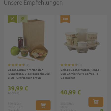
Unsere Empfehlungen
Top
4
1
Bodenbeutel Kraftpapier
Chinet-Becherhalter, Pappe -
(Lunchtüte, Blockbodenbeutel
Cup Carrier für 4 Coffee To
BIO) - Craftpaper braun
Go-Becher
39,99 €
40,99 €
45,99 €
500 Stück
250 Stück
IN DEN W
Maße in cm
IN DEN WARENKORB
Maße:
(Beutel):
21x21x4cm