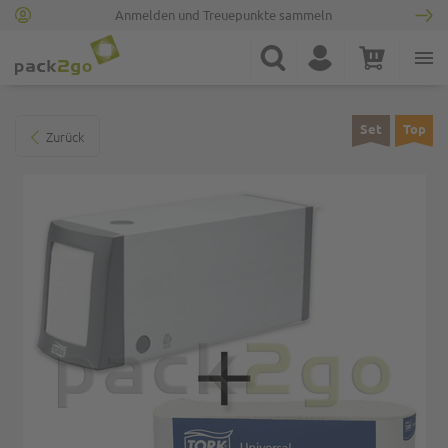
Anmelden und Treuepunkte sammeln
Zur Startseite
Suche
Konto
Warenkorb
Minicart
Zum Ende der Bildgalerie springen
Set
Top
Zurück