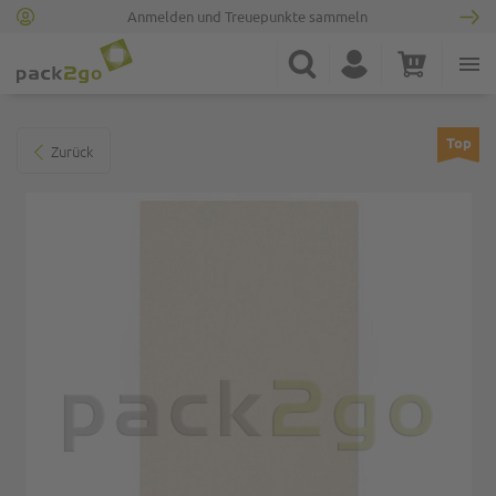
Anmelden und Treuepunkte sammeln
Zur Startseite
Suche
Konto
Warenkorb
Minicart
Zum Ende der Bildgalerie springen
Top
Zurück