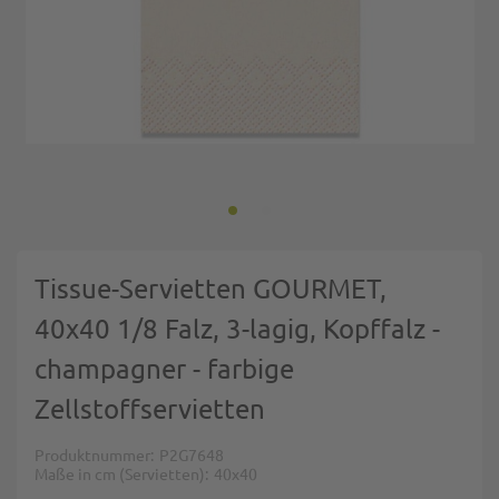
Zum Anfang der Bildgalerie springen
Tissue-Servietten GOURMET,
40x40 1/8 Falz, 3-lagig, Kopffalz -
champagner - farbige
Zellstoffservietten
Produktnummer
P2G7648
Maße in cm (Servietten)
40x40