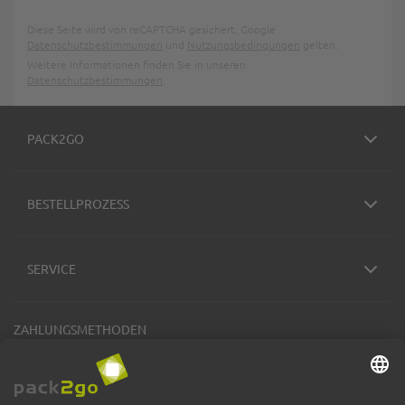
Diese Seite wird von reCAPTCHA gesichert, Google
Datenschutzbestimmungen
und
Nutzungsbedingungen
gelten.
Weitere Informationen finden Sie in unseren
Datenschutzbestimmungen
.
PACK2GO
BESTELLPROZESS
SERVICE
ZAHLUNGSMETHODEN